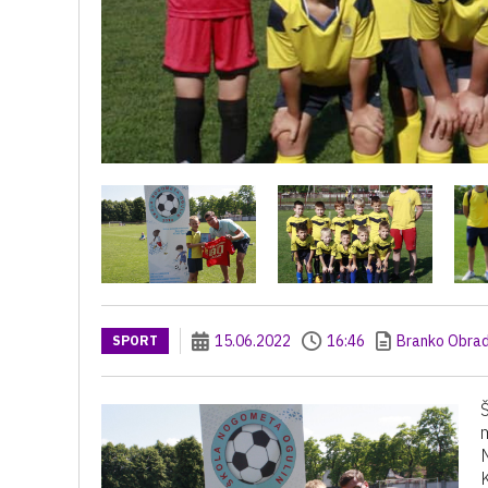
15.06.2022
16:46
Branko Obrad
SPORT
N