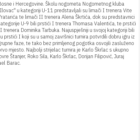
Bosne i Hercegovine. Školu nogometa Nogometnog kluba
Ilovac" u kategoriji U-11 predstavljali su limači I trenera Vite
ratarića te limači II trenera Alena Škrtića, dok su predstavnici
ategorije U-9 bili prstići I trenera Thomasa Valentića, te prstići
I trenera Dominika Tarbuka. Najuspješniji u svojoj kategoriji bili
u prstići I koji su u samoj završnici turnira potvrdili dobru igru iz
grupne faze, te tako bez primljenog pogotka osvojili zasluženo
rvo mjesto. Najbolji strijelac turnira je Karlo Škrlac s ukupno
re Štanjer, Roko Sila, Karlo Škrlac, Dorijan Filipović, Juraj
hael Barac.