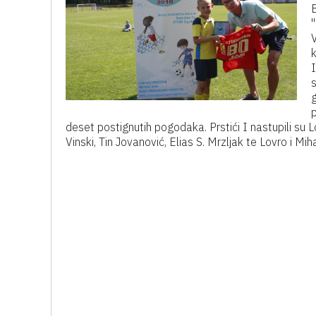
"
V
k
I
s
p
deset postignutih pogodaka. Prstići I nastupili su Lov
Vinski, Tin Jovanović, Elias S. Mrzljak te Lovro i Mi