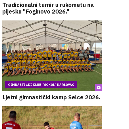
Tradicionalni turnir u rukometu na
pijesku "Foginovo 2026."
GIMNASTIČKI KLUB "SOKOL" KARLOVAC
Ljetni gimnastički kamp Selce 2026.