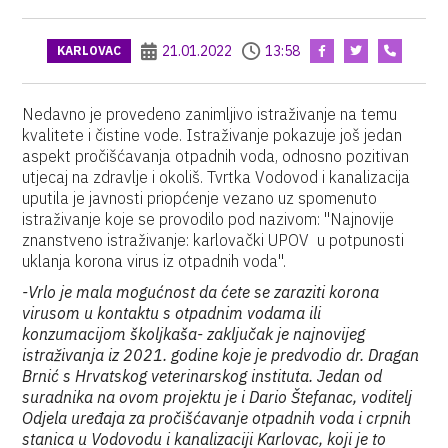
21.01.2022
13:58
KARLOVAC
Nedavno je provedeno zanimljivo istraživanje na temu
kvalitete i čistine vode. Istraživanje pokazuje još jedan
aspekt pročišćavanja otpadnih voda, odnosno pozitivan
utjecaj na zdravlje i okoliš. Tvrtka Vodovod i kanalizacija
uputila je javnosti priopćenje vezano uz spomenuto
istraživanje koje se provodilo pod nazivom: "Najnovije
znanstveno istraživanje: karlovački UPOV u potpunosti
uklanja korona virus iz otpadnih voda".
-Vrlo je mala mogućnost da ćete se zaraziti korona
virusom u kontaktu s otpadnim vodama ili
konzumacijom školjkaša- zaključak je najnovijeg
istraživanja iz 2021. godine koje je predvodio dr. Dragan
Brnić s Hrvatskog veterinarskog instituta. Jedan od
suradnika na ovom projektu je i Dario Štefanac, voditelj
Odjela uređaja za pročišćavanje otpadnih voda i crpnih
stanica u Vodovodu i kanalizaciji Karlovac, koji je to