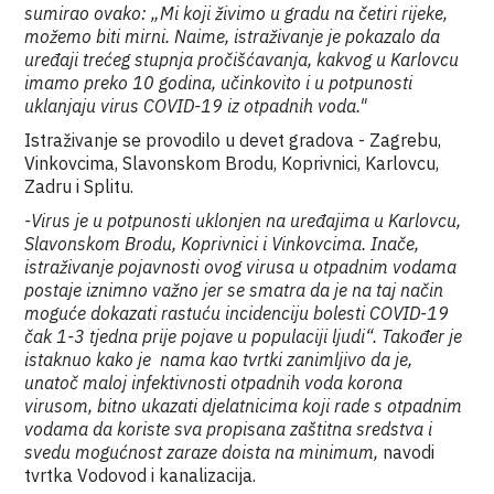
sumirao ovako: „Mi koji živimo u gradu na četiri rijeke,
možemo biti mirni. Naime, istraživanje je pokazalo da
uređaji trećeg stupnja pročišćavanja, kakvog u Karlovcu
imamo preko 10 godina, učinkovito i u potpunosti
uklanjaju virus COVID-19 iz otpadnih voda."
Istraživanje se provodilo u devet gradova - Zagrebu,
Vinkovcima, Slavonskom Brodu, Koprivnici, Karlovcu,
Zadru i Splitu.
-Virus je u potpunosti uklonjen na uređajima u Karlovcu,
Slavonskom Brodu, Koprivnici i Vinkovcima. Inače,
istraživanje pojavnosti ovog virusa u otpadnim vodama
postaje iznimno važno jer se smatra da je na taj način
moguće dokazati rastuću incidenciju bolesti COVID-19
čak 1-3 tjedna prije pojave u populaciji ljudi“. Također je
istaknuo kako je nama kao tvrtki zanimljivo da je,
unatoč maloj infektivnosti otpadnih voda korona
virusom, bitno ukazati djelatnicima koji rade s otpadnim
vodama da koriste sva propisana zaštitna sredstva i
svedu mogućnost zaraze doista na minimum,
navodi
tvrtka Vodovod i kanalizacija.