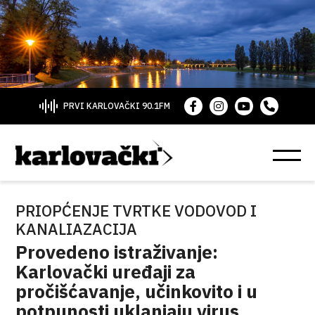
PRVI KARLOVAČKI 90.1FM
PRIOPĆENJE TVRTKE VODOVOD I
KANALIAZACIJA
Provedeno istraživanje:
Karlovački uređaji za
pročišćavanje, učinkovito i u
potpunosti uklanjaju virus