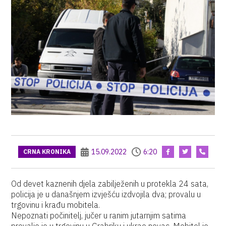
15.09.2022
6:20
CRNA KRONIKA
Od devet kaznenih djela zabilježenih u protekla 24 sata,
policija je u današnjem izvješću izdvojila dva; provalu u
trgovinu i krađu mobitela.
Nepoznati počinitelj, jučer u ranim jutarnjim satima