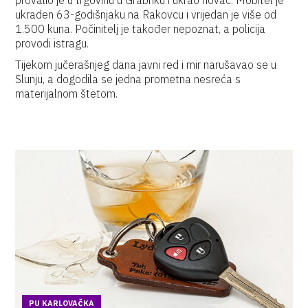
provalio je u trgovinu u Grabriku i ukrao novac. Mobitel je
ukraden 63-godišnjaku na Rakovcu i vrijedan je više od
1.500 kuna. Počinitelj je također nepoznat, a policija
provodi istragu.
Tijekom jučerašnjeg dana javni red i mir narušavao se u
Slunju, a dogodila se jedna prometna nesreća s
materijalnom štetom.
PU KARLOVAČKA