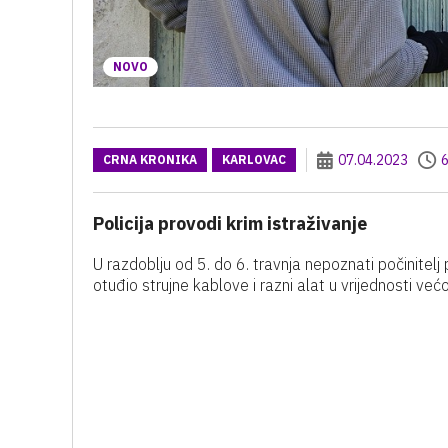
NOVO
07.04.2023
6
CRNA KRONIKA
KARLOVAC
Policija provodi krim istraživanje
U razdoblju od 5. do 6. travnja nepoznati počinitelj
otuđio strujne kablove i razni alat u vrijednosti većo