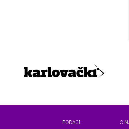
PODACI
O 