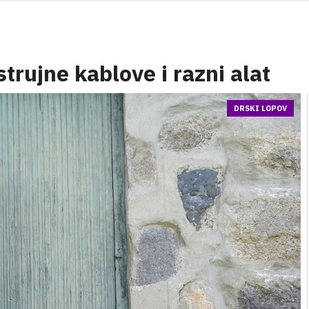
strujne kablove i razni alat
DRSKI LOPOV