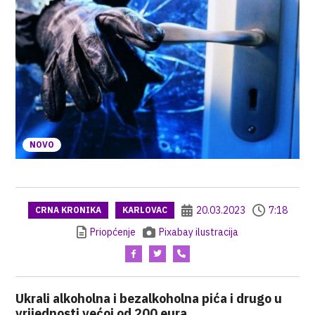
NOVO
20.03.2023
7:18
CRNA KRONIKA
KARLOVAC
Priopćenje
Pixabay ilustracija
Ukrali alkoholna i bezalkoholna pića i drugo u
vrijednosti većoj od 200 eura.