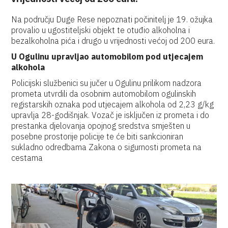
Na području Duge Rese nepoznati počinitelj je 19. ožujka
provalio u ugostiteljski objekt te otuđio alkoholna i
bezalkoholna pića i drugo u vrijednosti većoj od 200 eura.
U Ogulinu upravljao automobilom pod utjecajem
alkohola
Policijski službenici su jučer u Ogulinu prilikom nadzora
prometa utvrdili da osobnim automobilom ogulinskih
registarskih oznaka pod utjecajem alkohola od 2,23 g/kg
upravlja 28-godišnjak. Vozač je isključen iz prometa i do
prestanka djelovanja opojnog sredstva smješten u
posebne prostorije policije te će biti sankcioniran
sukladno odredbama Zakona o sigurnosti prometa na
cestama