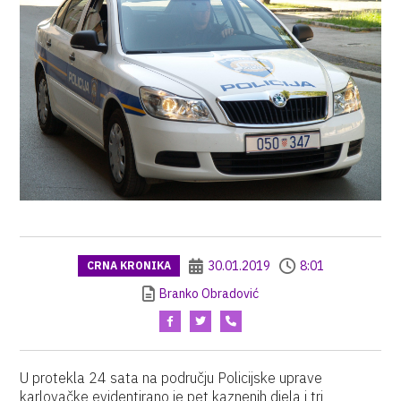
30.01.2019
8:01
CRNA KRONIKA
Branko Obradović
U protekla 24 sata na području Policijske uprave
karlovačke evidentirano je pet kaznenih djela i tri