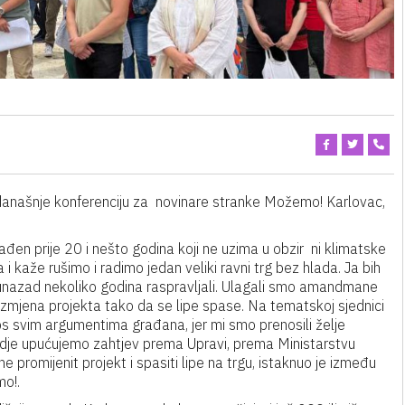
 današnje konferenciju za novinare stranke Možemo! Karlovac,
rađen prije 20 i nešto godina koji ne uzima u obzir ni klimatske
 kaže rušimo i radimo jedan veliki ravni trg bez hlada. Ja bih
nazad nekoliko godina raspravljali. Ulagali smo amandmane
 izmjena projekta tako da se lipe spase. Na tematskoj sjednici
kos svim argumentima građana, jer mi smo prenosili želje
vdje upućujemo zahtjev prema Upravi, prema Ministarstvu
e promijenit projekt i spasiti lipe na trgu, istaknuo je između
mo!.