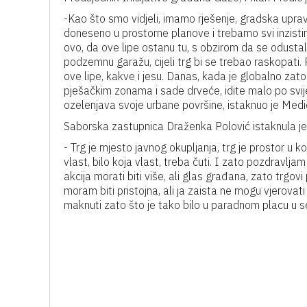
-Kao što smo vidjeli, imamo rješenje, gradska uprava
doneseno u prostorne planove i trebamo svi inzistir
ovo, da ove lipe ostanu tu, s obzirom da se odusta
podzemnu garažu, cijeli trg bi se trebao raskopati. 
ove lipe, kakve i jesu. Danas, kada je globalno zat
pješačkim zonama i sade drveće, idite malo po svijet
ozelenjava svoje urbane površine, istaknuo je Medi
Saborska zastupnica Draženka Polović istaknula je
- Trg je mjesto javnog okupljanja, trg je prostor u 
vlast, bilo koja vlast, treba čuti. I zato pozdravlja
akcija morati biti više, ali glas građana, zato trgov
moram biti pristojna, ali ja zaista ne mogu vjerovat
maknuti zato što je tako bilo u paradnom placu u s