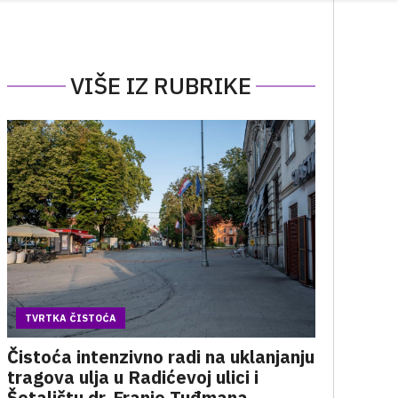
VIŠE IZ RUBRIKE
TVRTKA ČISTOĆA
Čistoća intenzivno radi na uklanjanju
tragova ulja u Radićevoj ulici i
Šetalištu dr. Franje Tuđmana