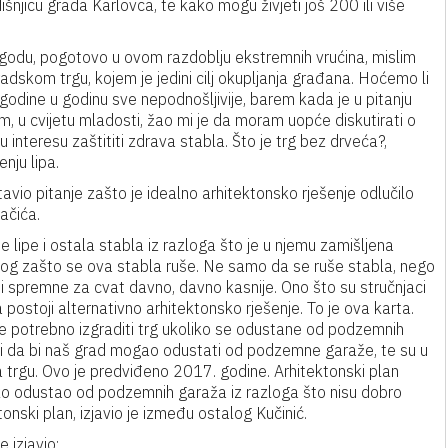
njicu grada Karlovca, te kako mogu živjeti još 200 ili više
ugodu, pogotovo u ovom razdoblju ekstremnih vrućina, mislim
skom trgu, kojem je jedini cilj okupljanja građana. Hoćemo li
 iz godine u godinu sve nepodnošljivije, barem kada je u pitanju
ažem, u cvijetu mladosti, žao mi je da moram uopće diskutirati o
u interesu zaštititi zdrava stabla. Što je trg bez drveća?,
enju lipa.
avio pitanje zašto je idealno arhitektonsko rješenje odlučilo
ačića.
ipe i ostala stabla iz razloga što je u njemu zamišljena
g zašto se ova stabla ruše. Ne samo da se ruše stabla, nego
ti spremne za cvat davno, davno kasnije. Ono što su stručnjaci
da postoji alternativno arhitektonsko rješenje. To je ova karta.
 je potrebno izgraditi trg ukoliko se odustane od podzemnih
eli da bi naš grad mogao odustati od podzemne garaže, te su u
a trgu. Ovo je predviđeno 2017. godine. Arhitektonski plan
o odustao od podzemnih garaža iz razloga što nisu dobro
ktonski plan, izjavio je između ostalog Kučinić.
 izjavio: