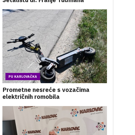
PU KARLOVAČKA
Prometne nesreće s vozačima
električnih romobila