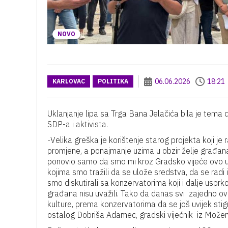
NOVO
06.06.2026
18:21
KARLOVAC
POLITIKA
Uklanjanje lipa sa Trga Bana Jelačića bila je tema
SDP-a i aktivista.
-Velika greška je korištenje starog projekta koji je 
promjene, a ponajmanje uzima u obzir želje građana i
ponovio samo da smo mi kroz Gradsko vijeće ovo u
kojima smo tražili da se ulože sredstva, da se radi
smo diskutirali sa konzervatorima koji i dalje uspr
građana nisu uvažili. Tako da danas svi zajedno o
kulture, prema konzervatorima da se još uvijek stign
ostalog Dobriša Adamec, gradski vijećnik iz Može