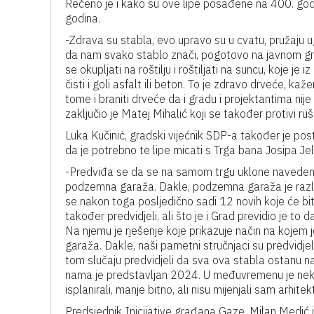
Rečeno je i kako su ove lipe posađene na 400. godiš
godina.
-Zdrava su stabla, evo upravo su u cvatu, pružaju 
da nam svako stablo znači, pogotovo na javnom grad
se okupljati na roštilju i roštiljati na suncu, koje je
čisti i goli asfalt ili beton. To je zdravo drveće, k
tome i braniti drveće da i gradu i projektantima nije 
zaključio je Matej Mihalić koji se također protivi ruš
Luka Kučinić, gradski vijećnik SDP-a također je post
da je potrebno te lipe micati s Trga bana Josipa Jel
-Predviđa se da se na samom trgu uklone navedene l
podzemna garaža. Dakle, podzemna garaža je razlo
se nakon toga posljedično sadi 12 novih koje će bi
također predvidjeli, ali što je i Grad previdio je to 
Na njemu je rješenje koje prikazuje način na kojem
garaža. Dakle, naši pametni stručnjaci su predvidj
tom slučaju predvidjeli da sva ova stabla ostanu n
nama je predstavljan 2024. U međuvremenu je nek
isplanirali, manje bitno, ali nisu mijenjali sam arhite
Predsjednik Inicijative građana Gaze, Milan Medić je