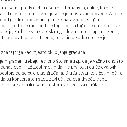
 je sama predvidjela rješenje, alternativno, dakle, koje je
ati da se to alternativno rješenje jednostavno provede. A to je
lo od gradnje podzemne garaže, naravno da su gradili
Pošto se to ne radi, onda je logično i najlogičnije da se ostave
opljenje, kada u svim svjetskim gradovima rade rupe na zemlji, u
u, vjerojatno svi putujemo, pa vidimo koliko cijeli svijet
ć.
 značaj trga kao mjesto okupljanja građana.
kojem građani trebaju reći ono što smatraju da je važno i ono što
m danas ovo, i nažalost mislim da nije prvi put i da će ovakvih
i postoje da se čuje glas građana. Druga stvar koju želim reći, ja
i da su konzervatori sada zaključili da ova drveća treba
edamnaestom ili osamnaestom stoljeću, zaključila je.