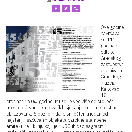
Ove godine
navršava
se 115
godina od
odluke
Gradskog
zastupstva
o osnivanju
Gradskog
muzeja
Karlovac
18.
prosinca 1904. godine. Muzej je već više od stoljeća
mjesto očuvanja karlovačkih sjećanja, kulturne baštine i
obrazovanja. S obzirom da je smješten u jedan od
najstarijih sačuvanih objekata barokne stambene
arhitekture - kuriju koju je 1630-ih dao sagraditi