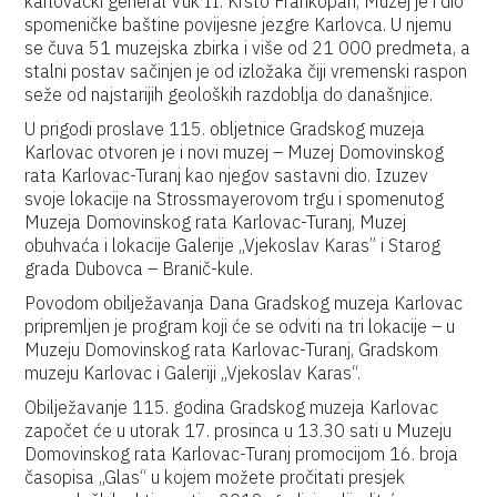
karlovački general Vuk II. Krsto Frankopan, Muzej je i dio
spomeničke baštine povijesne jezgre Karlovca. U njemu
se čuva 51 muzejska zbirka i više od 21 000 predmeta, a
stalni postav sačinjen je od izložaka čiji vremenski raspon
seže od najstarijih geoloških razdoblja do današnjice.
U prigodi proslave 115. obljetnice Gradskog muzeja
Karlovac otvoren je i novi muzej – Muzej Domovinskog
rata Karlovac-Turanj kao njegov sastavni dio. Izuzev
svoje lokacije na Strossmayerovom trgu i spomenutog
Muzeja Domovinskog rata Karlovac-Turanj, Muzej
obuhvaća i lokacije Galerije „Vjekoslav Karas” i Starog
grada Dubovca – Branič-kule.
Povodom obilježavanja Dana Gradskog muzeja Karlovac
pripremljen je program koji će se odviti na tri lokacije – u
Muzeju Domovinskog rata Karlovac-Turanj, Gradskom
muzeju Karlovac i Galeriji „Vjekoslav Karas“.
Obilježavanje 115. godina Gradskog muzeja Karlovac
započet će u utorak 17. prosinca u 13.30 sati u Muzeju
Domovinskog rata Karlovac-Turanj promocijom 16. broja
časopisa „Glas“ u kojem možete pročitati presjek