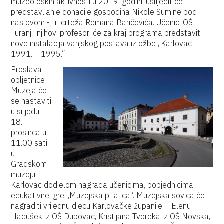
muzeoloških aktivnosti u 2019. godini, uslijedit će
predstavljanje donacije gospodina Nikole Sumine pod
naslovom - tri crteža Romana Baričevića. Učenici OŠ
Turanj i njihovi profesori će za kraj programa predstaviti
nove instalacija vanjskog postava izložbe „Karlovac
1991. – 1995.“
Proslava
obljetnice
Muzeja će
se nastaviti
u srijedu
18.
prosinca u
11.00 sati
u
Gradskom
muzeju
Karlovac dodjelom nagrada učenicima, pobjednicima
edukativne igre „Muzejska pitalica“. Muzejska sovica će
nagraditi vrijednu djecu Karlovačke županije - Elenu
Hadušek iz OŠ Dubovac, Kristijana Tvoreka iz OŠ Novska,