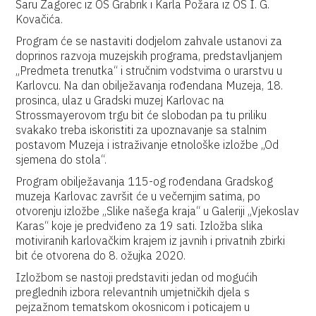
Saru Zagorec iz OŠ Grabrik i Karla Požara iz OŠ I. G.
Kovačića.
Program će se nastaviti dodjelom zahvale ustanovi za
doprinos razvoja muzejskih programa, predstavljanjem
„Predmeta trenutka“ i stručnim vodstvima o urarstvu u
Karlovcu. Na dan obilježavanja rođendana Muzeja, 18.
prosinca, ulaz u Gradski muzej Karlovac na
Strossmayerovom trgu bit će slobodan pa tu priliku
svakako treba iskoristiti za upoznavanje sa stalnim
postavom Muzeja i istraživanje etnološke izložbe „Od
sjemena do stola“.
Program obilježavanja 115-og rođendana Gradskog
muzeja Karlovac završit će u večernjim satima, po
otvorenju izložbe „Slike našega kraja“ u Galeriji „Vjekoslav
Karas“ koje je predviđeno za 19 sati. Izložba slika
motiviranih karlovačkim krajem iz javnih i privatnih zbirki
bit će otvorena do 8. ožujka 2020.
Izložbom se nastoji predstaviti jedan od mogućih
preglednih izbora relevantnih umjetničkih djela s
pejzažnom tematskom okosnicom i poticajem u