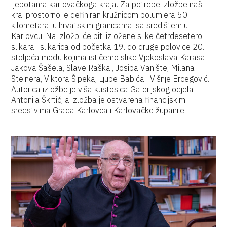
ljepotama karlovačkoga kraja. Za potrebe izložbe naš
kraj prostorno je definiran kružnicom polumjera 50
kilometara, u hrvatskim granicama, sa središtem u
Karlovcu. Na izložbi će biti izložene slike četrdesetero
slikara i slikarica od početka 19. do druge polovice 20.
stoljeća među kojima ističemo slike Vjekoslava Karasa,
Jakova Šašela, Slave Raškaj, Josipa Vanište, Milana
Steinera, Viktora Šipeka, Ljube Babića i Višnje Ercegović.
Autorica izložbe je viša kustosica Galerijskog odjela
Antonija Škrtić, a izložba je ostvarena financijskim
sredstvima Grada Karlovca i Karlovačke županije.