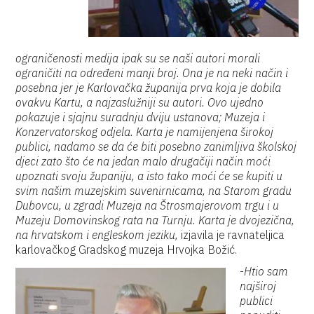
ograničenosti medija ipak su se naši autori morali
ograničiti na određeni manji broj. Ona je na neki način i
posebna jer je Karlovačka županija prva koja je dobila
ovakvu Kartu, a najzaslužniji su autori. Ovo ujedno
pokazuje i sjajnu suradnju dviju ustanova; Muzeja i
Konzervatorskog odjela. Karta je namijenjena širokoj
publici, nadamo se da će biti posebno zanimljiva školskoj
djeci zato što će na jedan malo drugačiji način moći
upoznati svoju županiju, a isto tako moći će se kupiti u
svim našim muzejskim suvenirnicama, na Starom gradu
Dubovcu, u zgradi Muzeja na Štrosmajerovom trgu i u
Muzeju Domovinskog rata na Turnju. Karta je dvojezična,
na hrvatskom i engleskom jeziku,
izjavila je ravnateljica
karlovačkog Gradskog muzeja Hrvojka Božić.
-
Htio sam
najširoj
publici