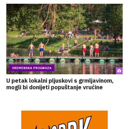
VREMENSKA PROGNOZA
U petak lokalni pljuskovi s grmljavinom,
mogli bi donijeti popuštanje vrućine