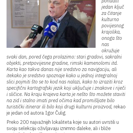
ponuditi
jedan ključ
za čitanje
kulturno
povijesnog
krajolika,
onoga što
nas
okružuje
svaki dan, pored čega prolazimo: stari gradovi, sakralni
objekti, pretpovijesne gradine, rimski kamenolomi itd.
Karta kao takva danas nije sredstvo za navigaciju, ali
itekako je sredstvo spoznaje kako u jednoj integralnoj
slici pojmiti što se to kod nas nalazi, kako to izraziti kroz
specifični kartografski jezik koji uključuje i znakove i riječi
i sličice. Na kraju krajeva karta je nešto što možete staviti
na zid i stalno imati pred očima kad promišljate bilo
turistički itinerar ili bilo koji drugi kulturni proizvod,
rekao
je jedan od autora Igor Čulig.
Preko 200 najvažnijih lokaliteta koje su autori uvrstili u
svoju selekciju oživljavaju iznimno daleke, ali i bliže