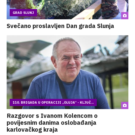
GRAD SLUNJ
Svečano proslavljen Dan grada Slunja
110. BRIGADA U OPERACIJI „OLUJA“ - KLJUČ...
Razgovor s Ivanom Kolencom o
povijesnim danima oslobađanja
karlovačkog kraja