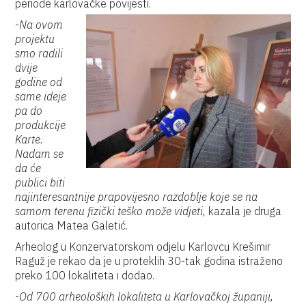
periode karlovačke povijesti.
-
Na ovom
projektu
smo radili
dvije
godine od
same ideje
pa do
produkcije
Karte.
Nadam se
da će
publici biti
najinteresantnije prapovijesno razdoblje koje se na
samom terenu fizički teško može vidjeti,
kazala je druga
autorica Matea Galetić.
Arheolog u Konzervatorskom odjelu Karlovcu Krešimir
Raguž je rekao da je u proteklih 30-tak godina istraženo
preko 100 lokaliteta i dodao.
-
Od 700 arheoloških lokaliteta u Karlovačkoj županiji,