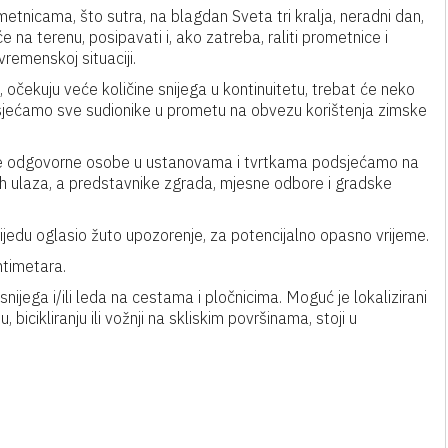
tnicama, što sutra, na blagdan Sveta tri kralja, neradni dan,
će na terenu, posipavati i, ako zatreba, raliti prometnice i
remenskoj situaciji.
čekuju veće količine snijega u kontinuitetu, trebat će neko
jećamo sve sudionike u prometu na obvezu korištenja zimske
 te odgovorne osobe u ustanovama i tvrtkama podsjećamo na
jih ulaza, a predstavnike zgrada, mjesne odbore i gradske
ijedu oglasio žuto upozorenje, za potencijalno opasno vrijeme.
ntimetara.
ijega i/ili leda na cestama i pločnicima. Moguć je lokalizirani
 bicikliranju ili vožnji na skliskim površinama, stoji u