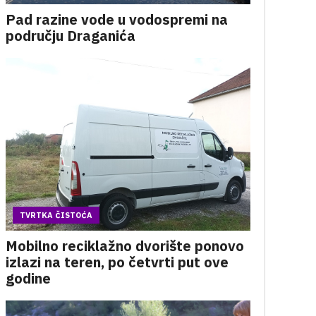
Pad razine vode u vodospremi na
području Draganića
TVRTKA ČISTOĆA
Mobilno reciklažno dvorište ponovo
izlazi na teren, po četvrti put ove
godine