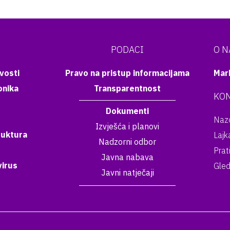
PODACI
O 
vosti
Pravo na pristup informacijama
Mar
onika
Transparentnost
KON
Dokumenti
Nazo
Izvješća i planovi
ruktura
Lajk
Nadzorni odbor
Prat
Javna nabava
irus
Gled
Javni natječaji