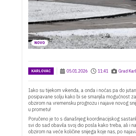
NOVO
05.01.2026
11:41
Grad Kar
KARLOVAC
Iako su tijekom vikenda, a onda i noćas pa do juta
posipavane solju kako bi se smanjila mogućnost zaleđ
obzirom na vremensku prognozu i najave novog snije
u prometu!
Poručeno je to s današnjeg koordinacijskog sastank
svi do sad obavila svoj dio posla kako treba, ali i n
obzirom na veće količine snijega koje nas, po naj