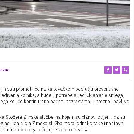
lovac
rnjih sati prometnice na karlovačkom području preventivno
ivanja kolnika, a bude li potrebe slijedi uklanjanje snijega,
ga koji će kontinuirano padati, poziv svima: Oprezno i pažljivo
a Stožera Zimske službe, na kojem su članovi ocijenili da su
aglasili da cijela Zimska služba mora jednako tako i nastaviti
avama meteorologa, očekuju sve do četvrtka.