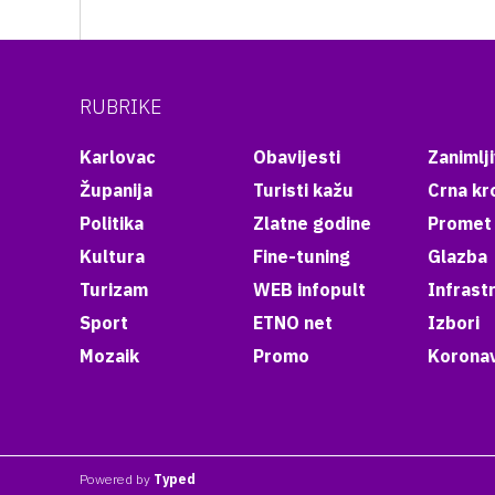
RUBRIKE
Karlovac
Obavijesti
Zanimlji
Županija
Turisti kažu
Crna kr
Politika
Zlatne godine
Promet
Kultura
Fine-tuning
Glazba
Turizam
WEB infopult
Infrast
Sport
ETNO net
Izbori
Mozaik
Promo
Koronav
Powered by
Typed