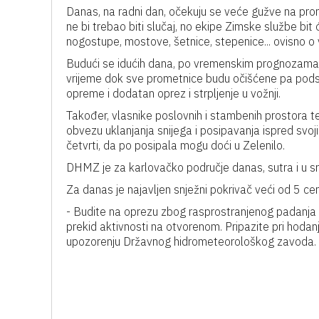
Danas, na radni dan, očekuju se veće gužve na prome
ne bi trebao biti slučaj, no ekipe Zimske službe bit 
nogostupe, mostove, šetnice, stepenice... ovisno o v
Budući se idućih dana, po vremenskim prognozama, o
vrijeme dok sve prometnice budu očišćene pa pods
opreme i dodatan oprez i strpljenje u vožnji.
Također, vlasnike poslovnih i stambenih prostora
obvezu uklanjanja snijega i posipavanja ispred svo
četvrti, da po posipala mogu doći u Zelenilo.
DHMZ je za karlovačko područje danas, sutra i u sr
Za danas je najavljen snježni pokrivač veći od 5 ce
- Budite na oprezu zbog rasprostranjenog padanja sn
prekid aktivnosti na otvorenom. Pripazite pri hodanju,
upozorenju Državnog hidrometeorološkog zavoda.