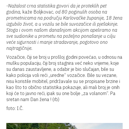
-
Nažalost crna statistika govori da je proteklih pet
godina,
kaže Boljkovac,
od 80 poginulih osoba na
prometnicama na području Karlovačke županije, 18 žena
izgubilo život, a u vozilu se bile suvozačice ili pješakinje.
Stoga i ovom našom današnjom akcijom apeliramo na
sve sudionike u prometu na poželjno ponašanje u cilju
veće sigurnosti i manje stradavanje, pogotovo ono
najtragičnije.
Vozačice, čiji se broj u prošloj godini povećao, u odnosu na
mušku populaciju, čiji broj stagnira već neko vrijeme, koje
su danas zaustavljene, a odabir je bio slučajan, bile su
kako policija voli reći „uredne“ vozačice. Bile su vezane,
nisu koristile mobitel, pridržavale su se propisane brzine i
kao što to obično statistika pokazuje, ali mali broj je onih
koji će to javno reći, ipak su one bolje „za volanom“. Pa
sretan nam Dan žena ! (rb)
foto: I.Č.