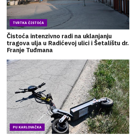
TVRTKA ČISTOĆA
Čistoća intenzivno radi na uklanjanju
tragova ulja u Radićevoj ulici i Šetalištu dr.
Franje Tuđmana
PU KARLOVAČKA