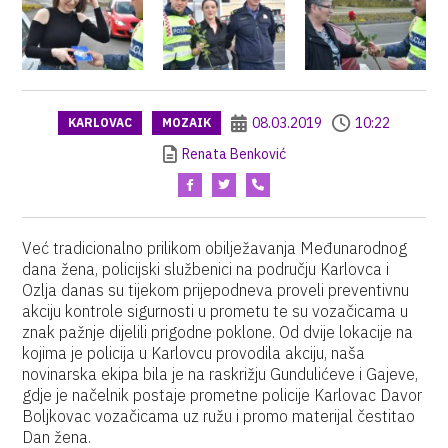
08.03.2019
10:22
KARLOVAC
MOZAIK
Renata Benković
Već tradicionalno prilikom obilježavanja Međunarodnog
dana žena, policijski službenici na području Karlovca i
Ozlja danas su tijekom prijepodneva proveli preventivnu
akciju kontrole sigurnosti u prometu te su vozačicama u
znak pažnje dijelili prigodne poklone. Od dvije lokacije na
kojima je policija u Karlovcu provodila akciju, naša
novinarska ekipa bila je na raskrižju Gundulićeve i Gajeve,
gdje je načelnik postaje prometne policije Karlovac Davor
Boljkovac vozačicama uz ružu i promo materijal čestitao
Dan žena.