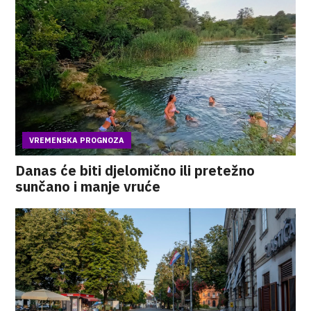
VREMENSKA PROGNOZA
Danas će biti djelomično ili pretežno
sunčano i manje vruće