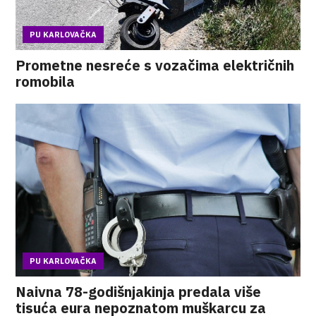
PU KARLOVAČKA
Prometne nesreće s vozačima električnih
romobila
PU KARLOVAČKA
Naivna 78-godišnjakinja predala više
tisuća eura nepoznatom muškarcu za