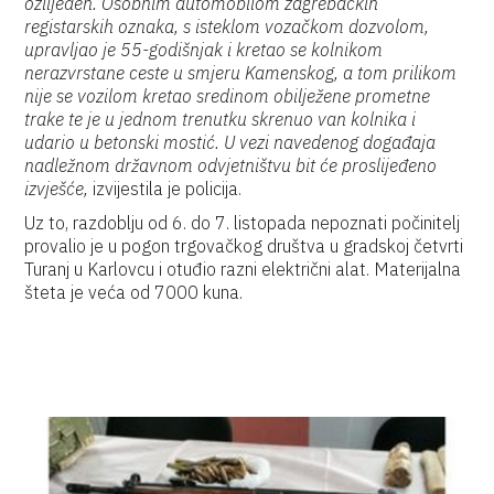
ozlijeđen. Osobnim automobilom zagrebačkih
registarskih oznaka, s isteklom vozačkom dozvolom,
upravljao je 55-godišnjak i kretao se kolnikom
nerazvrstane ceste u smjeru Kamenskog, a tom prilikom
nije se vozilom kretao sredinom obilježene prometne
trake te je u jednom trenutku skrenuo van kolnika i
udario u betonski mostić. U vezi navedenog događaja
nadležnom državnom odvjetništvu bit će proslijeđeno
izvješće,
izvijestila je policija.
Uz to, razdoblju od 6. do 7. listopada nepoznati počinitelj
provalio je u pogon trgovačkog društva u gradskoj četvrti
Turanj u Karlovcu i otuđio razni električni alat. Materijalna
šteta je veća od 7000 kuna.