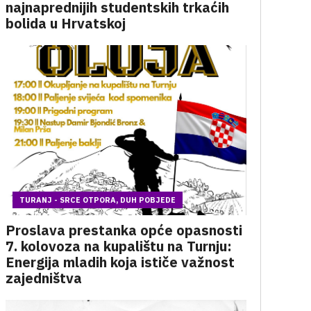
najnaprednijih studentskih trkaćih
bolida u Hrvatskoj
TURANJ - SRCE OTPORA, DUH POBJEDE
Proslava prestanka opće opasnosti
7. kolovoza na kupalištu na Turnju:
Energija mladih koja ističe važnost
zajedništva