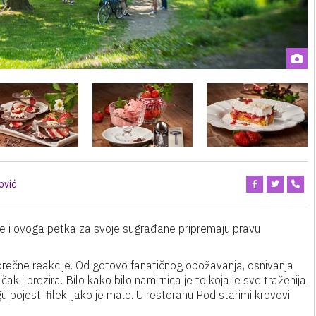
ović
le i ovoga petka za svoje sugrađane pripremaju pravu
va oprečne reakcije. Od gotovo fanatičnog obožavanja, osnivanja
čak i prezira. Bilo kako bilo namirnica je to koja je sve traženija
u pojesti fileki jako je malo. U restoranu Pod starimi krovovi