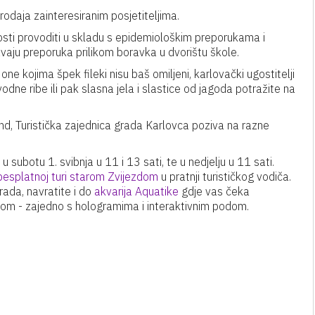
prodaja zainteresiranim posjetiteljima.
sti provoditi u skladu s epidemiološkim preporukama i
avaju preporuka prilikom boravka u dvorištu škole.
ne kojima špek fileki nisu baš omiljeni, karlovački ugostitelji
odne ribe ili pak slasna jela i slastice od jagoda potražite na
nd, Turistička zajednica grada Karlovca poziva na razne
 subotu 1. svibnja u 11 i 13 sati, te u nedjelju u 11 sati.
besplatnoj turi starom Zvijezdom
u pratnji turističkog vodiča.
ada, navratite i do
akvarija Aquatike
gdje vas čeka
ekom - zajedno s hologramima i interaktivnim podom.