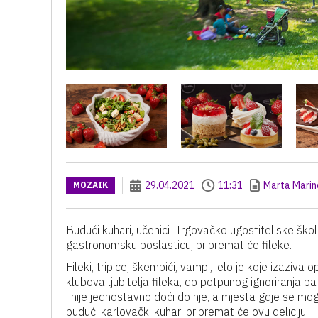
29.04.2021
11:31
Marta Marin
MOZAIK
Budući kuhari, učenici Trgovačko ugostiteljske ško
gastronomsku poslasticu, pripremat će fileke.
Fileki, tripice, škembići, vampi, jelo je koje izazi
klubova ljubitelja fileka, do potpunog ignoriranja pa 
i nije jednostavno doći do nje, a mjesta gdje se mog
budući karlovački kuhari pripremat će ovu deliciju.