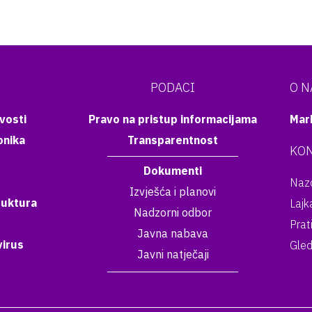
PODACI
O 
vosti
Pravo na pristup informacijama
Mar
onika
Transparentnost
KON
Dokumenti
Nazo
Izvješća i planovi
ruktura
Lajk
Nadzorni odbor
Prat
Javna nabava
irus
Gled
Javni natječaji