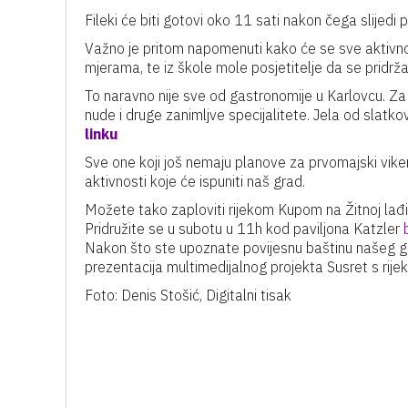
Fileki će biti gotovi oko 11 sati nakon čega slijedi 
Važno je pritom napomenuti kako će se sve aktivno
mjerama, te iz škole mole posjetitelje da se pridrž
To naravno nije sve od gastronomije u Karlovcu. Za o
nude i druge zanimljve specijalitete. Jela od slatkov
linku
Sve one koji još nemaju planove za prvomajski vike
aktivnosti koje će ispuniti naš grad.
Možete tako zaploviti rijekom Kupom na Žitnoj lađi u
Pridružite se u subotu u 11h kod paviljona Katzler
Nakon što ste upoznate povijesnu baštinu našeg gr
prezentacija multimedijalnog projekta Susret s rij
Foto: Denis Stošić, Digitalni tisak