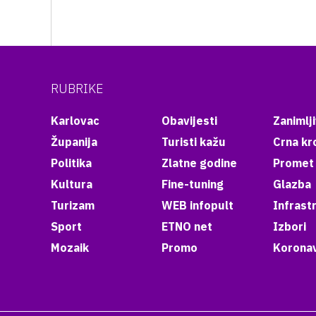
RUBRIKE
Karlovac
Obavijesti
Zanimlji
Županija
Turisti kažu
Crna kr
Politika
Zlatne godine
Promet
Kultura
Fine-tuning
Glazba
Turizam
WEB infopult
Infrast
Sport
ETNO net
Izbori
Mozaik
Promo
Koronav