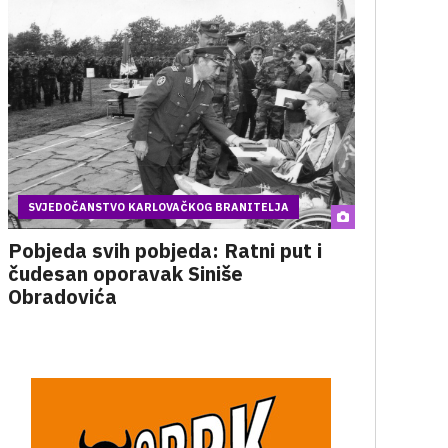
SVJEDOČANSTVO KARLOVAČKOG BRANITELJA
Pobjeda svih pobjeda: Ratni put i
čudesan oporavak Siniše
Obradovića