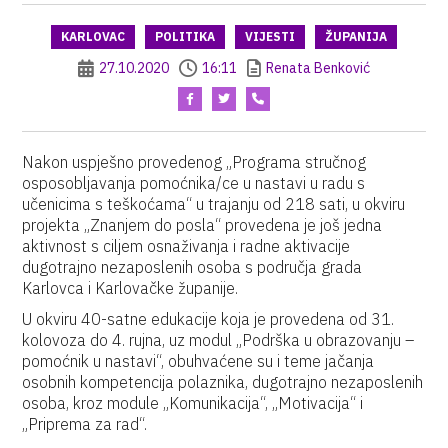
KARLOVAC
POLITIKA
VIJESTI
ŽUPANIJA
27.10.2020
16:11
Renata Benković
Nakon uspješno provedenog „Programa stručnog
osposobljavanja pomoćnika/ce u nastavi u radu s
učenicima s teškoćama“ u trajanju od 218 sati, u okviru
projekta „Znanjem do posla“ provedena je još jedna
aktivnost s ciljem osnaživanja i radne aktivacije
dugotrajno nezaposlenih osoba s područja grada
Karlovca i Karlovačke županije.
U okviru 40-satne edukacije koja je provedena od 31.
kolovoza do 4. rujna, uz modul „Podrška u obrazovanju –
pomoćnik u nastavi“, obuhvaćene su i teme jačanja
osobnih kompetencija polaznika, dugotrajno nezaposlenih
osoba, kroz module „Komunikacija“, „Motivacija“ i
„Priprema za rad“.