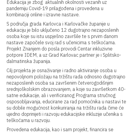
Edukacija je zbog aktualnih okolnosti vezanih uz
pandemiju Covid-19 prilagođena i provedena u
kombinaciji online i izravne nastave.
S područja grada Karlovca i Karlovačke županije u
edukaciju je bilo uključeno 12 dugotrajno nezaposlenih
osoba koje su istu uspješno završile te s prvim danom
nastave započele svoj rad s učenicima s teškoćama.
Projekt Znanjem do posla provodi Centar inkluzivne
potpore IDEM, a uz Grad Karlovac partner je i Splitsko-
dalmatinska županija.
Cilj projekta je osnaživanje i radno aktiviranje osoba u
nepovoljnom položaju na tržištu rada odnosno dugotrajno
nezaposlenih osoba sa završenim četverogodišnjim
srednjoškolskim obrazovanjem, a koje su završetkom 40-
satne edukacije, ali i verificiranog Programa stručnog
osposobljavanja, educirane za rad pomoćnika u nastavi te
su dobile mogućnost konkuriranja na tržištu rada čime će
ujedno doprinijeti i razvoju edukacijske inkluzije učenika s
teškoćama u razvoju.
Provedena edukacija, kao i sam projekt, financira se