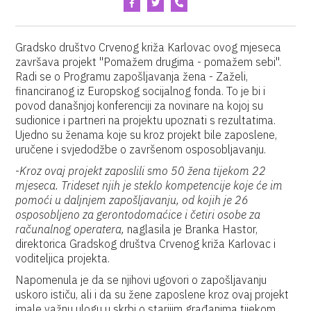
Gradsko društvo Crvenog križa Karlovac ovog mjeseca
završava projekt "Pomažem drugima - pomažem sebi".
Radi se o Programu zapošljavanja žena - Zaželi,
financiranog iz Europskog socijalnog fonda. To je bi i
povod današnjoj konferenciji za novinare na kojoj su
sudionice i partneri na projektu upoznati s rezultatima.
Ujedno su ženama koje su kroz projekt bile zaposlene,
uručene i svjedodžbe o završenom osposobljavanju.
-
Kroz ovaj projekt zaposlili smo 50 žena tijekom 22
mjeseca. Trideset njih je steklo kompetencije koje će im
pomoći u daljnjem zapošljavanju, od kojih je 26
osposobljeno za gerontodomaćice i četiri osobe za
računalnog operatera,
naglasila je Branka Hastor,
direktorica Gradskog društva Crvenog križa Karlovac i
voditeljica projekta.
Napomenula je da se njihovi ugovori o zapošljavanju
uskoro ističu, ali i da su žene zaposlene kroz ovaj projekt
imale važnu ulogu u skrbi o starijim građanima tijekom