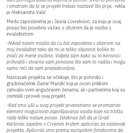
i smatram da bi se projekt trebao nastavit što prije,
rekla
je Aleksandra Valić
Među zaposlenima je i Jasna Lovreković, za koju je ovaj
posao bio posebno važan, s obzirom da je osoba s
invaliditetom.
-
Nikad nisam mislila da ću biti zaposlena s obzirom na
moj invaliditet tako da mi je teško objasniti koliko to
znači za mene osobno. Vidjela sam kako su to korisnici
prihvatili i stvarno sam ponosna što sam to radila i mogu
samo reći da sam prezadovoljna.
Nastavak projekta se očekuje, što je potvrdio i
gradonačelnik Damir Mandić koji je ovom prilikom
zahvalio svim angažiranim ženama, ali i partnerima koji su
osmislili i proveli ovaj projekt.
-
Kad smo ušli u ovaj projekt prvenstveno se promatrao
element mogućnosti zapošljavanja osoba koje na tržištu
rada teško nalaze posao. Istaknuo bih da je Grad
Karlovac zajedno s Crvenim križem aplicirao za nastavak
projekta. Aplicirali smo prema europskim fondovima da