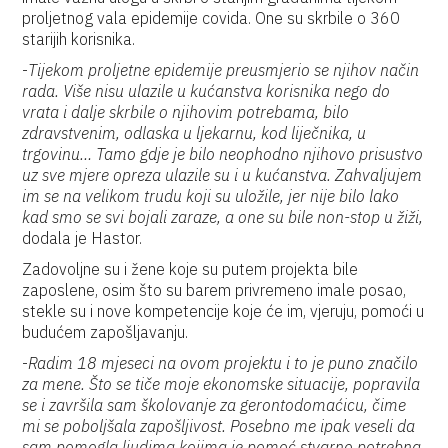
proljetnog vala epidemije covida. One su skrbile o 360
starijih korisnika.
-
Tijekom proljetne epidemije preusmjerio se njihov način
rada. Više nisu ulazile u kućanstva korisnika nego do
vrata i dalje skrbile o njihovim potrebama, bilo
zdravstvenim, odlaska u ljekarnu, kod liječnika, u
trgovinu… Tamo gdje je bilo neophodno njihovo prisustvo
uz sve mjere opreza ulazile su i u kućanstva. Zahvaljujem
im se na velikom trudu koji su uložile, jer nije bilo lako
kad smo se svi bojali zaraze, a one su bile non-stop u žiži,
dodala je Hastor.
Zadovoljne su i žene koje su putem projekta bile
zaposlene, osim što su barem privremeno imale posao,
stekle su i nove kompetencije koje će im, vjeruju, pomoći u
budućem zapošljavanju.
-
Radim 18 mjeseci na ovom projektu i to je puno značilo
za mene. Što se tiče moje ekonomske situacije, popravila
se i završila sam školovanje za gerontodomaćicu, čime
mi se poboljšala zapošljivost. Posebno me ipak veseli da
sam pomogla ljudima kojima je pomoć stvarno potrebna