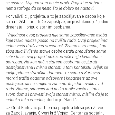
se nastavi. Uvjeren sam da će proći. Projekt je dobar i
nema razloga da se nešto što je dobro ne nastavi.
Pohvalivši cilj projekta, a to je zapošljavanje osoba koje
su na tržištu rada teže zapošljive, on je istaknuo još jednu
dimenziju – brigu o starijim osobama.
-
Vrijednost ovog projekta nije samo zapošljavanje osoba
koje teško nalaze posao na tržištu rada. Ovaj projekt ima
jednu veću društvenu vrijednost. Živimo u vremenu, kad
zbog stila življenja starije osobe ostaju prepuštene same
sebi i tu se ovaj projekt pokazao više nego kvalitetan i
potreban. Na koji način starijim osobama osigurati
dostojanstvenu i mirnu starost, u tom kontekstu uvijek se
javlja pitanje staračkih domova. Tu ćemo u Karlovcu
morati tražiti dodatne odgovore i kapacitete uz ove
postojeće, ali ne smijemo zanemariti jedan ovakav vid
rada. Naime, situacija kad netko može zaista ostati u
svom domu i provesti svoju starost mirno, mislim da je to
jednako tako vrijedno,
dodao je Mandić.
Uz Grad Karlovac partneri na projektu bili su još i Zavod
za Zapošljavanje, Crveni križ Vojnić i Centar za socijalnu