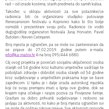
rad – od izrade kostima, starih predmeta do samih kulisa.
Također, u sklopu aktivnosti za sve polaznike/ce
radionica biti će organizirano studijsko putovanje
Renesansnom festivalu u Koprivnici kako bi što bolje
osmislili i prezentirani svoju priču. Radionice će voditi
dugogodišnji organizatori festivala Juraj Horvatin, Pavel
Butolen i Neven Cetinjanin.
Broj mjesta je ograničen, pa se mole svi zainteresirani da
se prijave do 27.02.2019. godine putem e-maila:
info@ka-matrix.hr
ili na broj 095/444 6880.
Cilj ovog projekta je povećati socijalnu uključenost osoba
starijih od 54 godine kroz kulturno umjetničke sadržaje te
poboljšati zdravlje i dobrobit osoba starijih od 54 godine
kroz sudjelovanje u umjetničkim praksama koje se bave
zajednicom. U tijeku je i dalje izrada autorskog mjuzikla
koji će svoju premijeru imati u lipnju ove godine, dok se
krajem rujna očekuje i raspis poziva za Povijesne šetnje.
Građani su dobro prihvatili sudjelovanje i redovno se
javljaju za aktivnosti, no kako je broj mjesta ograničen svi
se mole da poštuju rokove prijave. Sve aktivnosti provode