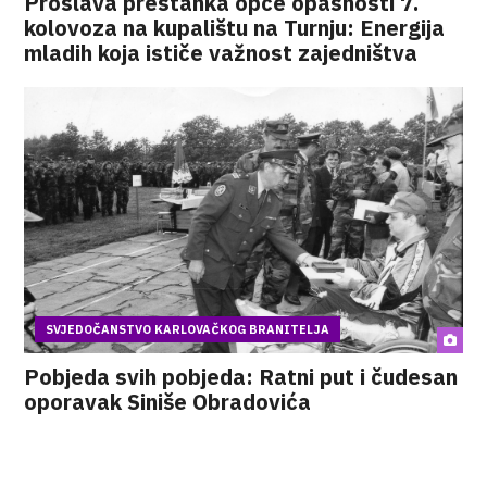
Proslava prestanka opće opasnosti 7.
kolovoza na kupalištu na Turnju: Energija
mladih koja ističe važnost zajedništva
SVJEDOČANSTVO KARLOVAČKOG BRANITELJA
Pobjeda svih pobjeda: Ratni put i čudesan
oporavak Siniše Obradovića