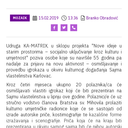
15.02.2019
13:36
Branko Obradović
MOZAIK
Udruga KA-MATRIX, u sklopu projekta
"Nove ideje u
starim prostorima – socijalno uključivanje kroz kulturu i
umjetnost"
poziva osobe koje su navršile 55 godina pa
nadalje za prijavu na novu aktivnost –
osmišljavanje i
provedbu igrokaza u okviru kulturnog događanja Sajma
vlastelinstva Karlovac.
Kroz četiri mjeseca ukupno 20 polaznika/ca će
osmišljavati vlastiti igrokaz koji će biti prezentiran na
Sajmu vlastelinstva u lipnju ove godine. Polaznici/e će uz
stručno vodstvo članova Bratstva sv. Mihovila prolaziti
kulturno umjetničke radionice koje će se sastojati od
izrade autorske priče, kostimografije te
kazališne forme
izražavanja i scenografije. Priča koja će na kraju biti
prezentirana u okviru samog sajma biti će njihov autorski