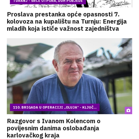
TURANJ - SRCE OTPORA, DUH POBJEDE
Proslava prestanka opće opasnosti 7.
kolovoza na kupalištu na Turnju: Energija
mladih koja ističe važnost zajedništva
110. BRIGADA U OPERACIJI „OLUJA“ - KLJUČ...
Razgovor s Ivanom Kolencom o
povijesnim danima oslobađanja
karlovačkog kraja