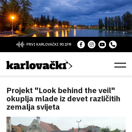
PRVI KARLOVAČKI 90.1FM
Projekt "Look behind the veil"
okuplja mlade iz devet različitih
zemalja svijeta