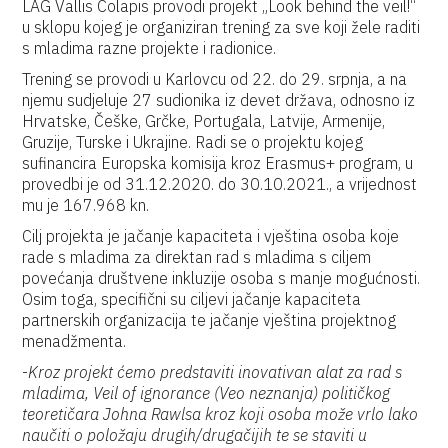
LAG Vallis Colapis provodi projekt „Look behind the veil!“
u sklopu kojeg je organiziran trening za sve koji žele raditi
s mladima razne projekte i radionice.
Trening se provodi u Karlovcu od 22. do 29. srpnja, a na
njemu sudjeluje 27 sudionika iz devet država, odnosno iz
Hrvatske, Češke, Grčke, Portugala, Latvije, Armenije,
Gruzije, Turske i Ukrajine. Radi se o projektu kojeg
sufinancira Europska komisija kroz Erasmus+ program, u
provedbi je od 31.12.2020. do 30.10.2021., a vrijednost
mu je 167.968 kn.
Cilj projekta je jačanje kapaciteta i vještina osoba koje
rade s mladima za direktan rad s mladima s ciljem
povećanja društvene inkluzije osoba s manje mogućnosti.
Osim toga, specifični su ciljevi jačanje kapaciteta
partnerskih organizacija te jačanje vještina projektnog
menadžmenta.
-
Kroz projekt ćemo predstaviti inovativan alat za rad s
mladima, Veil of ignorance (Veo neznanja) političkog
teoretičara Johna Rawlsa kroz koji osoba može vrlo lako
naučiti o položaju drugih/drugačijih te se staviti u