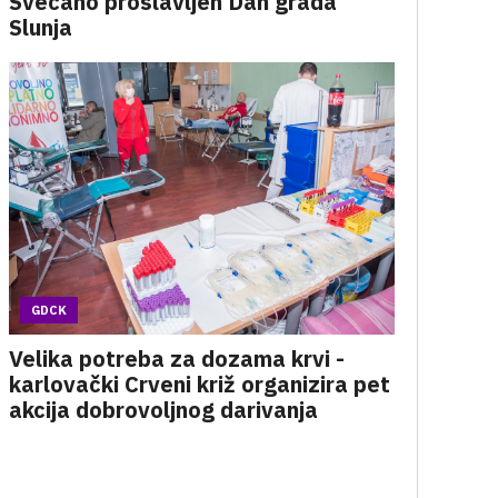
Svečano proslavljen Dan grada
Slunja
GDCK
Velika potreba za dozama krvi -
karlovački Crveni križ organizira pet
akcija dobrovoljnog darivanja