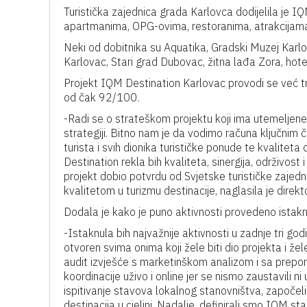
Turistička zajednica grada Karlovca dodijelila je I
apartmanima, OPG-ovima, restoranima, atrakcijama
Neki od dobitnika su Aquatika, Gradski Muzej Karl
Karlovac, Stari grad Dubovac, žitna lađa Zora, hot
Projekt IQM Destination Karlovac provodi se već tri
od čak 92/100.
-Radi se o strateškom projektu koji ima utemeljene, 
strategiji. Bitno nam je da vodimo računa ključnim 
turista i svih dionika turističke ponude te kvaliteta 
Destination rekla bih kvaliteta, sinergija, održivo
projekt dobio potvrdu od Svjetske turističke zajedni
kvalitetom u turizmu destinacije, naglasila je direk
Dodala je kako je puno aktivnosti provedeno istaknu
-Istaknula bih najvažnije aktivnosti u zadnje tri godi
otvoren svima onima koji žele biti dio projekta i žele
audit izvješće s marketinškom analizom i sa prep
koordinacije uživo i online jer se nismo zaustavili n
ispitivanje stavova lokalnog stanovništva, započeli
destinacija u cjelini. Nadalje, definirali smo IQM 