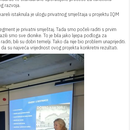
og razvoja.
kareli istaknula je ulogu privatnog smještaja u projektu IQM
egment je privatni smještaj. Tada smo počeli raditi s prvim
bilazili smo sve dionike. To je bila jako lijepa podloga za
aditi, bili su dobri temelji. Tako da nije bio problem unaprijediti.
 da su najveća vrijednost ovog projekta konkretni rezultati.