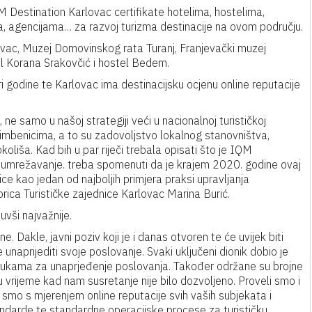
QM Destination Karlovac certifikate hotelima, hostelima,
, agencijama… za razvoj turizma destinacije na ovom području.
ovac, Muzej Domovinskog rata Turanj, Franjevački muzej
el Korana Srakovčić i hostel Bedem.
 godine te Karlovac ima destinacijsku ocjenu online reputacije
ne samo u našoj strategiji veći u nacionalnoj turističkoj
čimbenicima, a to su zadovoljstvo lokalnog stanovništva,
okoliša. Kad bih u par riječi trebala opisati što je IQM
st i umrežavanje. treba spomenuti da je krajem 2020. godine ovaj
ce kao jedan od najboljih primjera praksi upravljanja
torica Turističke zajednice Karlovac Marina Burić.
vši najvažnije.
ne. Dakle, javni poziv koji je i danas otvoren te će uvijek biti
 unaprijediti svoje poslovanje. Svaki uključeni dionik dobio je
orukama za unaprjeđenje poslovanja. Također održane su brojne
i u vrijeme kad nam susretanje nije bilo dozvoljeno. Proveli smo i
 smo s mjerenjem online reputacije svih vaših subjekata i
standarde te standardne operacijske procese za turističku