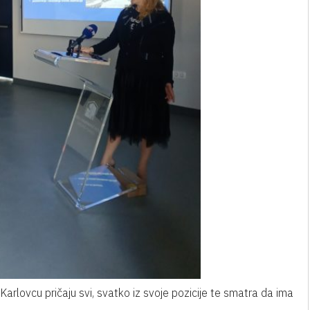
arlovcu pričaju svi, svatko iz svoje pozicije te smatra da ima