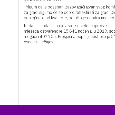
-Mislim da je poseban izazov izaći izvan svog komfo
za grad, sigurno će se dobro reflektirati za grad. Ovo
pobjegnete od kvalitete, poručio je dobitnicima cert
Kada su u pitanju brojevi vidi se veliki napredak, ali
mjeseca ostvareno je 15.841 noćenja, u 2019. godin
mogućih 407.705. Prosječna popunjenost bila je 5
osnovnih ležajeva.