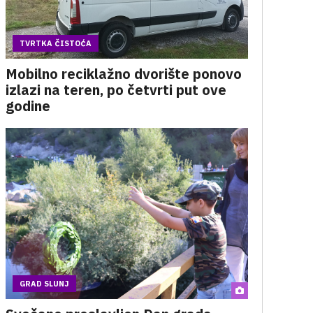
TVRTKA ČISTOĆA
Mobilno reciklažno dvorište ponovo
izlazi na teren, po četvrti put ove
godine
GRAD SLUNJ