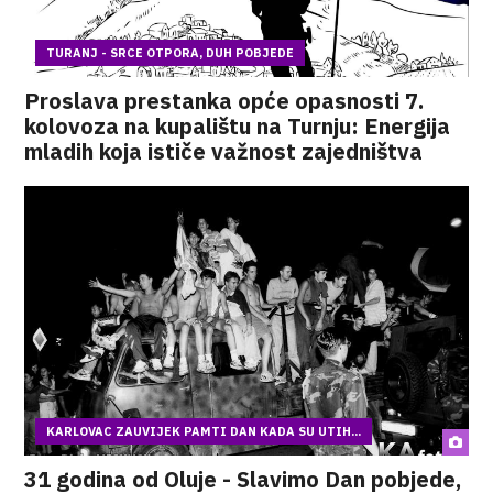
TURANJ - SRCE OTPORA, DUH POBJEDE
Proslava prestanka opće opasnosti 7.
kolovoza na kupalištu na Turnju: Energija
mladih koja ističe važnost zajedništva
KARLOVAC ZAUVIJEK PAMTI DAN KADA SU UTIH...
31 godina od Oluje - Slavimo Dan pobjede,