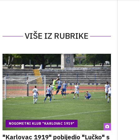
VIŠE IZ RUBRIKE
NOGOMETNI KLUB "KARLOVAC 1919"
"Karlovac 1919" pobijedio "Lučko" s