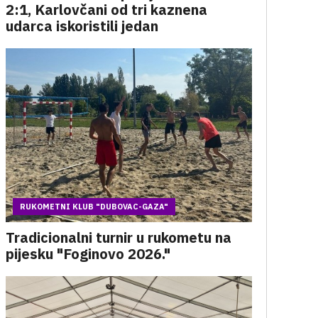
2:1, Karlovčani od tri kaznena
udarca iskoristili jedan
RUKOMETNI KLUB "DUBOVAC-GAZA"
Tradicionalni turnir u rukometu na
pijesku "Foginovo 2026."