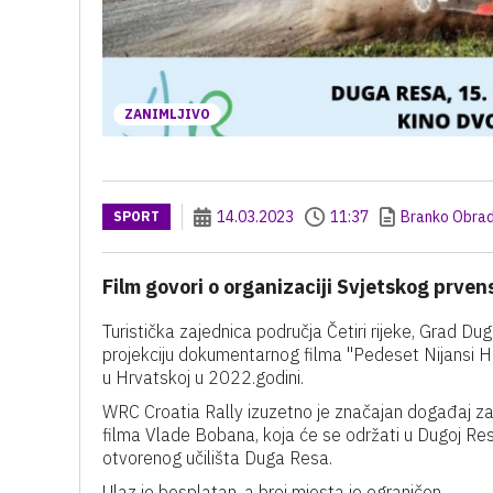
ZANIMLJIVO
14.03.2023
11:37
Branko Obrad
SPORT
Film govori o organizaciji Svjetskog prven
Turistička zajednica područja Četiri rijeke, Grad D
projekciju dokumentarnog filma "Pedeset Nijansi Hrv
u Hrvatskoj u 2022.godini.
WRC Croatia Rally izuzetno je značajan događaj za
filma Vlade Bobana, koja će se održati u Dugoj Res
otvorenog učilišta Duga Resa.
Ulaz je besplatan, a broj mjesta je ograničen.