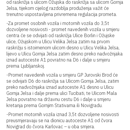
od raskrižja s ulicom Ožujska do raskrižja sa ulicom Gornja
Jelsa, tijekom cijelog razdoblja produženja važit će
trenutno uspostavljena privremena regulacija prometa.
-Za promet osobnih vozila i motornih vozila do 3,5t
dozvoljene nosivosti - promet navedenih vozila u smjeru
centra će se odvijati od raskrižja Ulice Borlin i Ožujske
ulice, Ožujskom u Ulicu Velika Jelsa zatim na prvom
raskrižju s istoimenom ulicom desno u Ulicu Velika Jelsa,
lijevo u Ulicu Gornja Jelsa zatim desno preko nadvožnjaka
iznad autoceste A1 povratno na D6 i dalje u smjeru
prema Ljubljanskoj.
-Promet navedenih vozila u smjeru GP Jurovski Brod će
se odvijati D6 do raskrižja sa Ulicom Gornja Jelsa, zatim
preko nadvožnjaka iznad autoceste A1 desno u Ulicu
Gornja Jelsa i dalje prema ulici Tucibati, te Ulicom Mala
Jelsa povratno na državnu cestu D6 i dalje u smjeru
kretanja prema Gornjim Stativama ili Novigradu.
-Promet motornih vozila iznad 3,5t dozvoljene nosivosti
preusmjeravaju se na dionicu autoceste A1 od čvora
Novigrad do čvora Karlovac – u oba smjera.