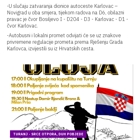
-U slučaju zatvaranja dionice autoceste Karlovac –
Novigrad u oba smjera, tijekom radova na D6, obilazni
pravac je čvor Bosiljevo I - D204 - D3 - Karlovac - D1 -
čvor Karlovac.
-Autobusni i lokalni promet odvijati će se uz znakove
privremene regulacije prometa prema Rješenju Grada
Karlovca, izvijestili su iz Hrvatskih cesta.
TURANJ - SRCE OTPORA, DUH POBJEDE