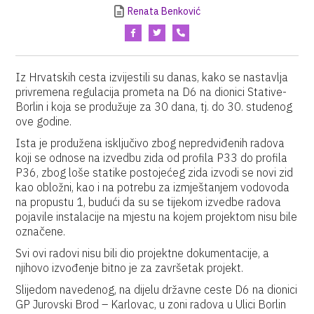
Renata Benković
Iz Hrvatskih cesta izvijestili su danas, kako se nastavlja
privremena regulacija prometa na D6 na dionici Stative-
Borlin i koja se produžuje za 30 dana, tj. do 30. studenog
ove godine.
Ista je produžena isključivo zbog nepredviđenih radova
koji se odnose na izvedbu zida od profila P33 do profila
P36, zbog loše statike postojećeg zida izvodi se novi zid
kao obložni, kao i na potrebu za izmještanjem vodovoda
na propustu 1, budući da su se tijekom izvedbe radova
pojavile instalacije na mjestu na kojem projektom nisu bile
označene.
Svi ovi radovi nisu bili dio projektne dokumentacije, a
njihovo izvođenje bitno je za završetak projekt.
Slijedom navedenog, na dijelu državne ceste D6 na dionici
GP Jurovski Brod – Karlovac, u zoni radova u Ulici Borlin