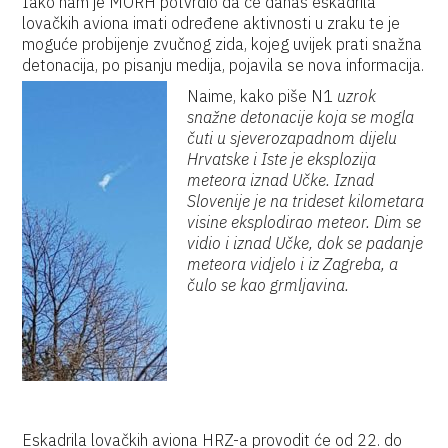
Iako nam je MORH potvrdio da će danas eskadrila
lovačkih aviona imati određene aktivnosti u zraku te je
moguće probijenje zvučnog zida, kojeg uvijek prati snažna
detonacija, po pisanju medija, pojavila se
nova informacija.
Naime, kako piše N1
uzrok
snažne detonacije koja se mogla
čuti u sjeverozapadnom dijelu
Hrvatske i Iste je eksplozija
meteora iznad Učke. Iznad
Slovenije je na trideset kilometara
visine eksplodirao meteor. Dim se
vidio i iznad Učke, dok se padanje
meteora vidjelo i iz Zagreba, a
čulo se kao grmljavina.
Eskadrila lovačkih aviona HRZ-a provodit će od 22. do