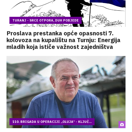
TURANJ - SRCE OTPORA, DUH POBJEDE
Proslava prestanka opće opasnosti 7.
kolovoza na kupalištu na Turnju: Energija
mladih koja ističe važnost zajedništva
110. BRIGADA U OPERACIJI „OLUJA“ - KLJUČ...