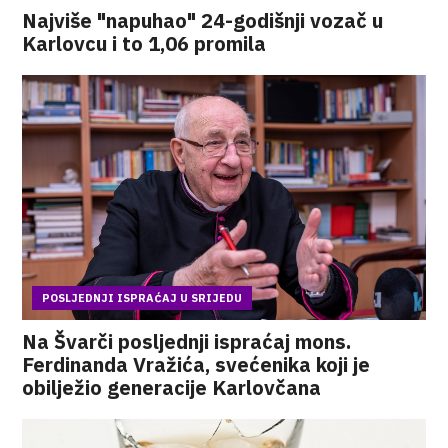
Najviše "napuhao" 24-godišnji vozač u
Karlovcu i to 1,06 promila
POSLJEDNJI ISPRAĆAJ U SRIJEDU
Na Švarči posljednji ispraćaj mons.
Ferdinanda Vražića, svećenika koji je
obilježio generacije Karlovčana