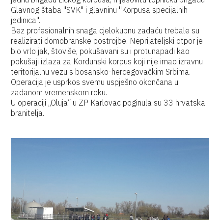
Glavnog štaba "SVK" i glavninu "Korpusa specijalnih
jedinica".
Bez profesionalnih snaga cjelokupnu zadaću trebale su
realizirati domobranske postrojbe. Neprijateljski otpor je
bio vrlo jak, štoviše, pokušavani su i protunapadi kao
pokušaji izlaza za Kordunski korpus koji nije imao izravnu
teritorijalnu vezu s bosansko-hercegovačkim Srbima.
Operacija je usprkos svemu uspješno okončana u
zadanom vremenskom roku.
U operaciji „Oluja“ u ZP Karlovac poginula su 33 hrvatska
branitelja.