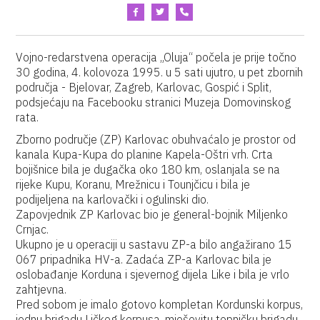
Vojno-redarstvena operacija „Oluja“ počela je prije točno
30 godina, 4. kolovoza 1995. u 5 sati ujutro, u pet zbornih
područja - Bjelovar, Zagreb, Karlovac, Gospić i Split,
podsjećaju na Facebooku stranici Muzeja Domovinskog
rata.
Zborno područje (ZP) Karlovac obuhvaćalo je prostor od
kanala Kupa-Kupa do planine Kapela-Oštri vrh. Crta
bojišnice bila je dugačka oko 180 km, oslanjala se na
rijeke Kupu, Koranu, Mrežnicu i Tounjčicu i bila je
podijeljena na karlovački i ogulinski dio.
Zapovjednik ZP Karlovac bio je general-bojnik Miljenko
Crnjac.
Ukupno je u operaciji u sastavu ZP-a bilo angažirano 15
067 pripadnika HV-a. Zadaća ZP-a Karlovac bila je
oslobađanje Korduna i sjevernog dijela Like i bila je vrlo
zahtjevna.
Pred sobom je imalo gotovo kompletan Kordunski korpus,
jednu brigadu Ličkog korpusa, mješovitu topničku brigadu