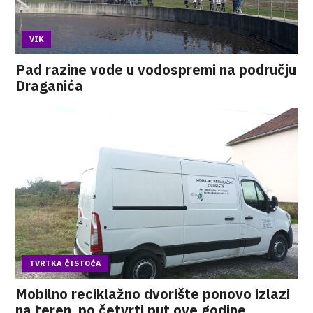
VIK
Pad razine vode u vodospremi na području
Draganića
TVRTKA ČISTOĆA
Mobilno reciklažno dvorište ponovo izlazi
na teren, po četvrti put ove godine