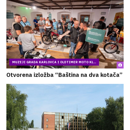
MUZEJI GRADA KARLOVCA I OLDTIMER MOTO KL...
Otvorena izložba “Baština na dva kotača”