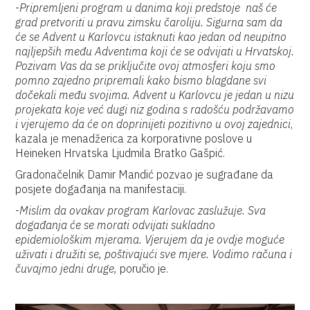
-
Pripremljeni program u danima koji predstoje naš će
grad pretvoriti u pravu zimsku čaroliju. Sigurna sam da
će se Advent u Karlovcu istaknuti kao jedan od neupitno
najljepših među Adventima koji će se odvijati u Hrvatskoj.
Pozivam Vas da se priključite ovoj atmosferi koju smo
pomno zajedno pripremali kako bismo blagdane svi
dočekali među svojima. Advent u Karlovcu je jedan u nizu
projekata koje već dugi niz godina s radošću podržavamo
i vjerujemo da će on doprinijeti pozitivno u ovoj zajednici
,
kazala je menadžerica za korporativne poslove u
Heineken Hrvatska Ljudmila Bratko Gašpić.
Gradonačelnik Damir Mandić pozvao je sugrađane da
posjete događanja na manifestaciji.
-
Mislim da ovakav program Karlovac zaslužuje. Sva
događanja će se morati odvijati sukladno
epidemiološkim mjerama. Vjerujem da je ovdje moguće
uživati i družiti se, poštivajući sve mjere. Vodimo računa i
čuvajmo jedni druge,
poručio je.