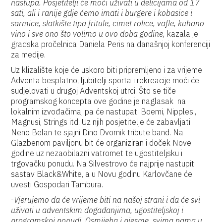
nastupa. Posjetitelji će moći uživati u delicijama od 17
sati, ali i ranije gdje ćemo imati i burgere i kobasice i
sarmice, slatkište tipa fritule, cimet rolice, vafle, kuhano
vino i sve ono što volimo u ovo doba godine,
kazala je
gradska pročelnica Daniela Peris na današnjoj konferenciji
za medije.
Uz klizalište koje će uskoro biti pripremljeno i za vrijeme
Adventa besplatno, ljubitelji sporta i rekreacije moći će
sudjelovati u drugoj Adventskoj utrci. Što se tiče
programskog koncepta ove godine je naglasak na
lokalnim izvođačima, pa će nastupati Boemi, Nipplesi,
Magnusi, Strings itd. Uz njih posjetitelje će zabavljati
Neno Belan te sjajni Dino Dvornik tribute band. Na
Glazbenom paviljonu bit će organiziran i doček Nove
godine uz nezaobilazni vatromet te ugostiteljsku i
trgovačku ponudu. Na Silvestrovo će najprije nastupiti
sastav Black&White, a u Novu godinu Karlovčane će
uvesti Gospodari Tambura.
-
Vjerujemo da će vrijeme biti na našoj strani i da će svi
uživati u adventskim događanjima, ugostiteljskoj i
programskoj ponudi. Osmijeha i pjesme, svima nama u