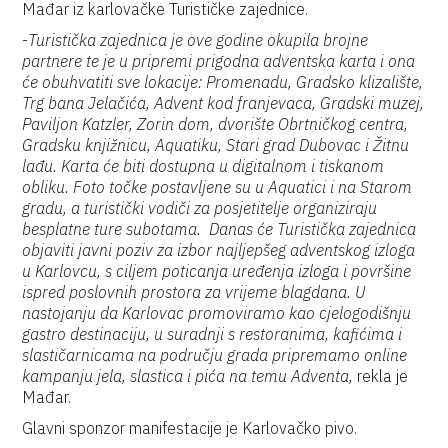
Mađar iz karlovačke Turističke zajednice.
-
Turistička zajednica je ove godine okupila brojne
partnere te je u pripremi prigodna adventska karta i ona
će obuhvatiti sve lokacije: Promenadu, Gradsko klizalište,
Trg bana Jelačića, Advent kod franjevaca, Gradski muzej,
Paviljon Katzler, Zorin dom, dvorište Obrtničkog centra,
Gradsku knjižnicu, Aquatiku, Stari grad Dubovac i Žitnu
lađu. Karta će biti dostupna u digitalnom i tiskanom
obliku. Foto točke postavljene su u Aquatici i na Starom
gradu, a turistički vodiči za posjetitelje organiziraju
besplatne ture subotama. Danas će Turistička zajednica
objaviti javni poziv za izbor najljepšeg adventskog izloga
u Karlovcu, s ciljem poticanja uređenja izloga i površine
ispred poslovnih prostora za vrijeme blagdana. U
nastojanju da Karlovac promoviramo kao cjelogodišnju
gastro destinaciju, u suradnji s restoranima, kafićima i
slastičarnicama na području grada pripremamo online
kampanju jela, slastica i pića na temu Adventa,
rekla je
Mađar.
Glavni sponzor manifestacije je Karlovačko pivo.