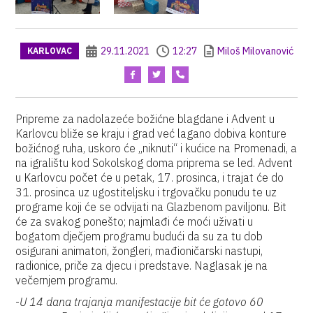
29.11.2021
12:27
Miloš Milovanović
KARLOVAC
Pripreme za nadolazeće božićne blagdane i Advent u
Karlovcu bliže se kraju i grad već lagano dobiva konture
božićnog ruha, uskoro će „niknuti“ i kućice na Promenadi, a
na igralištu kod Sokolskog doma priprema se led. Advent
u Karlovcu počet će u petak, 17. prosinca, i trajat će do
31. prosinca uz ugostiteljsku i trgovačku ponudu te uz
programe koji će se odvijati na Glazbenom paviljonu. Bit
će za svakog ponešto; najmlađi će moći uživati u
bogatom dječjem programu budući da su za tu dob
osigurani animatori, žongleri, mađioničarski nastupi,
radionice, priče za djecu i predstave. Naglasak je na
večernjem programu.
-
U 14 dana trajanja manifestacije bit će gotovo 60