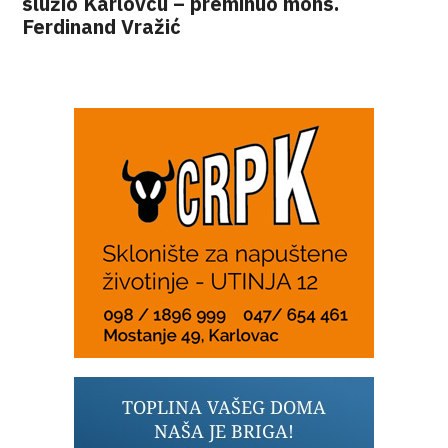
služio Karlovcu – preminuo mons.
Ferdinand Vražić