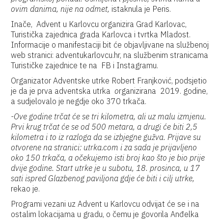
ovim danima, nije na odmet,
istaknula je Peris.
Inače, Advent u Karlovcu organizira Grad Karlovac,
Turistička zajednica grada Karlovca i tvrtka Mladost.
Informacije o manifestaciji bit će objavljivane na službenoj
web stranici: adventukarlovcu.hr, na službenim stranicama
Turističke zajednice te na FB i Instagramu.
Organizator Adventske utrke Robert Franjković, podsjetio
je da je prva adventska utrka
o
rganizirana 2019. godine,
a sudjelovalo je negdje oko 370 trkača.
-Ove godine trčat će se tri kilometra, ali uz malu izmjenu.
Prvi krug trčat će se od 500 metara, a drugi će biti 2,5
kilometra i to iz razloga da se izbjegne gužva. Prijave su
otvorene na stranici: utrka.com i za sada je prijavljeno
oko 150 trkača, a očekujemo isti broj kao što je bio prije
dvije godine. Start utrke je u subotu, 18. prosinca, u 17
sati ispred Glazbenog paviljona gdje će biti i cilj utrke,
rekao je.
Programi vezani uz Advent u Karlovcu odvijat će se i na
ostalim lokacijama u gradu, o čemu je govorila Anđelka