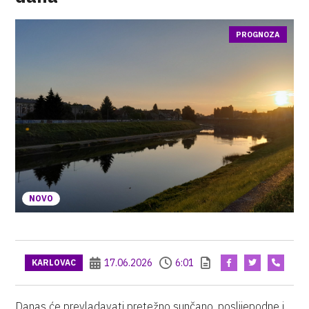
PROGNOZA
NOVO
17.06.2026
6:01
KARLOVAC
Danas će prevladavati pretežno sunčano, poslijepodne i