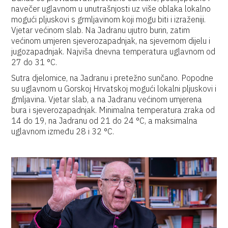
navečer uglavnom u unutrašnjosti uz više oblaka lokalno
mogući pljuskovi s grmljavinom koji mogu biti i izraženiji.
Vjetar većinom slab. Na Jadranu ujutro burin, zatim
većinom umjeren sjeverozapadnjak, na sjevernom dijelu i
jugozapadnjak. Najviša dnevna temperatura uglavnom od
27 do 31 °C.
Sutra djelomice, na Jadranu i pretežno sunčano. Popodne
su uglavnom u Gorskoj Hrvatskoj mogući lokalni pljuskovi i
gmljavina. Vjetar slab, a na Jadranu većinom umjerena
bura i sjeverozapadnjak. Minimalna temperatura zraka od
14 do 19, na Jadranu od 21 do 24 °C, a maksimalna
uglavnom između 28 i 32 °C.