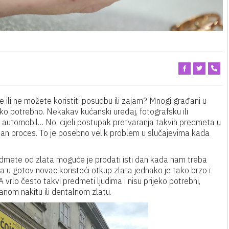
e ili ne možete koristiti posudbu ili zajam? Mnogi građani u
jeko potrebno. Nekakav kućanski uređaj, fotografsku ili
 ili automobil… No, cijeli postupak pretvaranja takvih predmeta u
pan proces. To je posebno velik problem u slučajevima kada
dmete od zlata moguće je prodati isti dan kada nam treba
a u gotov novac koristeći otkup zlata jednako je tako brzo i
vrlo često takvi predmeti ljudima i nisu prijeko potrebni,
nom nakitu ili dentalnom zlatu.