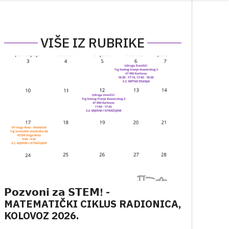
VIŠE IZ RUBRIKE
𝗣𝗼𝘇𝘃𝗼𝗻𝗶 𝘇𝗮 𝗦𝗧𝗘𝗠! -
MATEMATIČKI CIKLUS RADIONICA,
KOLOVOZ 2026.