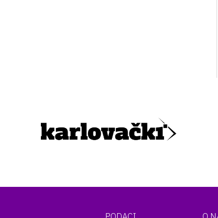
PODACI
O 