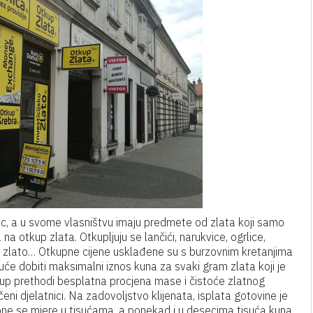
ac, a u svome vlasništvu imaju predmete od zlata koji samo
a otkup zlata. Otkupljuju se lančići, narukvice, ogrlice,
zubno zlato… Otkupne cijene usklađene su s burzovnim kretanjima
će dobiti maksimalni iznos kuna za svaki gram zlata koji je
up prethodi besplatna procjena mase i čistoće zlatnog
ni djelatnici. Na zadovoljstvo klijenata, isplata gotovine je
a one se mjere u tisućama, a ponekad i u desecima tisuća kuna.