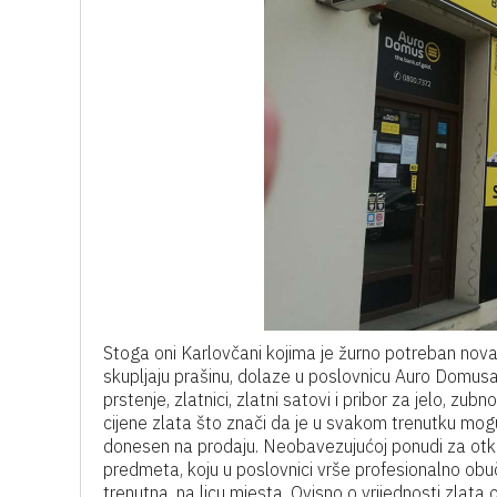
Stoga oni Karlovčani kojima je žurno potreban nov
skupljaju prašinu, dolaze u poslovnicu Auro Domusa n
prstenje, zlatnici, zlatni satovi i pribor za jelo, 
cijene zlata što znači da je u svakom trenutku mogu
donesen na prodaju. Neobavezujućoj ponudi za otk
predmeta, koju u poslovnici vrše profesionalno obuče
trenutna, na licu mjesta. Ovisno o vrijednosti zlat