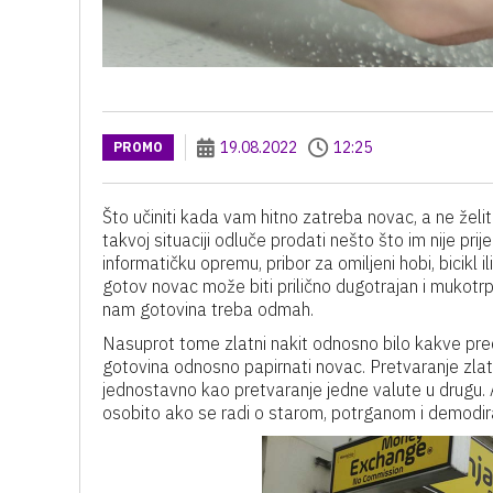
19.08.2022
12:25
PROMO
Što učiniti kada vam hitno zatreba novac, a ne želit
takvoj situaciji odluče prodati nešto što im nije pri
informatičku opremu, pribor za omiljeni hobi, bicikl
gotov novac može biti prilično dugotrajan i mukotr
nam gotovina treba odmah.
Nasuprot tome zlatni nakit odnosno bilo kakve pre
gotovina odnosno papirnati novac. Pretvaranje zlat
jednostavno kao pretvaranje jedne valute u drugu. A 
osobito ako se radi o starom, potrganom i demodira