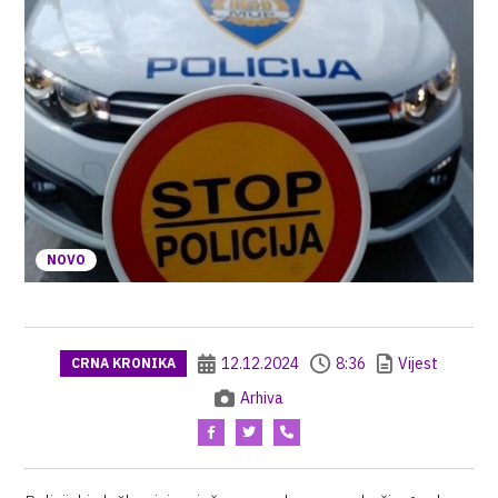
NOVO
12.12.2024
8:36
Vijest
CRNA KRONIKA
Arhiva