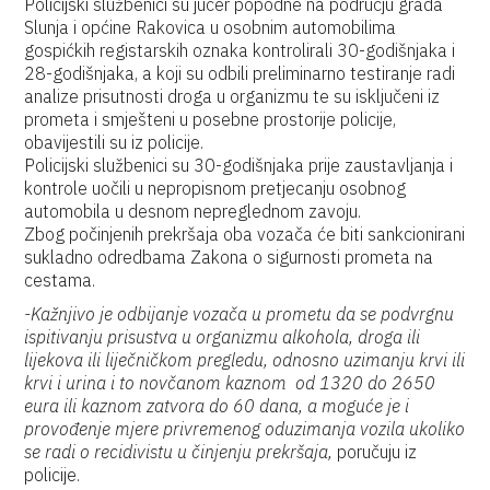
Policijski službenici su jučer popodne na području grada
Slunja i općine Rakovica u osobnim automobilima
gospićkih registarskih oznaka kontrolirali 30-godišnjaka i
28-godišnjaka, a koji su odbili preliminarno testiranje radi
analize prisutnosti droga u organizmu te su isključeni iz
prometa i smješteni u posebne prostorije policije,
obavijestili su iz policije.
Policijski službenici su 30-godišnjaka prije zaustavljanja i
kontrole uočili u nepropisnom pretjecanju osobnog
automobila u desnom nepreglednom zavoju.
Zbog počinjenih prekršaja oba vozača će biti sankcionirani
sukladno odredbama Zakona o sigurnosti prometa na
cestama.
-Kažnjivo je odbijanje vozača u prometu da se podvrgnu
ispitivanju prisustva u organizmu alkohola, droga ili
lijekova ili liječničkom pregledu, odnosno uzimanju krvi ili
krvi i urina i to novčanom kaznom od 1320 do 2650
eura ili kaznom zatvora do 60 dana, a moguće je i
provođenje mjere privremenog oduzimanja vozila ukoliko
se radi o recidivistu u činjenju prekršaja,
poručuju iz
policije.