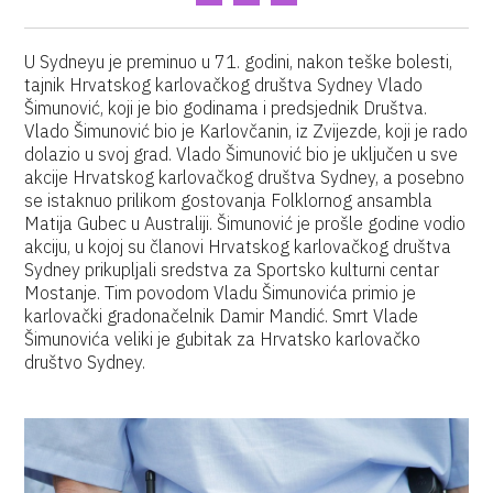
U Sydneyu je preminuo u 71. godini, nakon teške bolesti,
tajnik Hrvatskog karlovačkog društva Sydney Vlado
Šimunović, koji je bio godinama i predsjednik Društva.
Vlado Šimunović bio je Karlovčanin, iz Zvijezde, koji je rado
dolazio u svoj grad. Vlado Šimunović bio je uključen u sve
akcije Hrvatskog karlovačkog društva Sydney, a posebno
se istaknuo prilikom gostovanja Folklornog ansambla
Matija Gubec u Australiji. Šimunović je prošle godine vodio
akciju, u kojoj su članovi Hrvatskog karlovačkog društva
Sydney prikupljali sredstva za Sportsko kulturni centar
Mostanje. Tim povodom Vladu Šimunovića primio je
karlovački gradonačelnik Damir Mandić. Smrt Vlade
Šimunovića veliki je gubitak za Hrvatsko karlovačko
društvo Sydney.