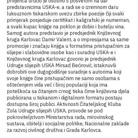
prvijenca uručio je osobno s posvetom na dar
predstavnicima USKA-e, a radi se o iznimnom daru
luksuznom tiskarskom uvezu zbirke poezije čiji svaki
primjerak posjeduje certifikat i kaligrafski je numeriran,
a svaki kupac knjige na poklon je dobio i butelju vina.
Samog autora predstavio je predsjednik Književnog
kruga Karlovac Damir Valent, a o impresijama sa same
promocije i značaju knjiga u formatima pristupačnim za
slijepe i slabovidne osobe kao i suradnji USKA-e i
Književnog kruga Karlovac govorio je predsjednik
Udruge slijepih USKA Mirsad Bećirović, istaknuvši
dobrobiti ove dugogodišnje suradnje s autorima koji
svoje knjige čine pristupačnim ne samo osobama s
oštećenjem vida već i široj populaciji koja ima
poteškoća sa čitanjem crnog tiska čime književna djela
publicirana u tiskanom i digitalnom formatu postaju
dostupna široj publici. Aktivnosti Čitateljskog Kluba
Zola Udruge slijepih USKA, provode se pod
pokroviteljstvom Ministarstva rada, mirovinskog
sustava, obitelji i socijalne politike, Nacionalne zaklade
za razvoj civilnog društva i Grada Karlovca.