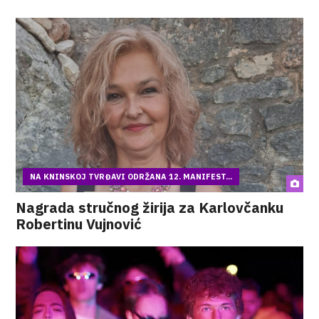
NA KNINSKOJ TVRĐAVI ODRŽANA 12. MANIFEST...
Nagrada stručnog žirija za Karlovčanku
Robertinu Vujnović