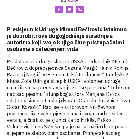
USKA
Predsjednik Udruge Mirsad Bećirović istaknuo
je dobrobiti ove dugogodišnje suradnje s
autorima koji svoje knjige čine pristupačnim i
osobama s oštećenjem vida
Predstavnici Udruge slijepih USKA predsjednik Mirsad
Bećirović, dopredsjednica Suzana Margić, tajnik Romija
Radočaj Naglić, VIP Sanja Jakić te članovi Čitateljskog
kluba Zola Udruge slijepih USKA i volonteri udruge
nazočili su na predstavljanju zbirke pjesama “Tebi sam
napisao pjesmu” slunjskog autora Marijana Katića
održanoj sinoć u Ilirskoj dvorani Gradske knjižnice "Ivan
Goran Kovačić". Radi se o autorovom književnom
prvijencu, čija svaka pjesma ima i svoju audio i video
verziju, a čitali su je glumci Karlo Mrkša, Paško
Vukasović i Ines Sigečan pa je na taj način dostupna i
slijepim te slabovidnim osobama. Primjerak svojeg