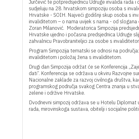
Jurčević te potpredsjednicu Udruge invalida rada 
sudjeluju na 28. hrvatskom simpoziju osoba s inval
Hrvatske - SOIH. Najveći godišnji skup osoba s inv
invaliditetom – o nama uvijek s nama - od slogana
Zoran Milanović. Moderatorica Simpozija predsjed
Hrvatske ujedno i počasna predsjednica Udruge sli
zahvalnicu Pravobraniteljici za osobe s invaliditeto
Program Simpozija tematski se odnosi na područja:
invaliditetom i položaj žena s invaliditetom.
Drugi dan Simpozija održat će se Konferencija „Za
dati“. Konferencija se održava u okviru Razvojne su
Nacionalne zaklade za razvoj civilnoga društva, kao
programskog područja svakog Centra znanja u stvara
zelene i održive Hrvatske.
Dvodnevni simpozij održava se u Hotelu Diplomat 
rada, mirovinskoga sustava, obitelji i socijalne poli