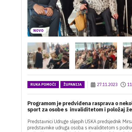
NOVO
27.11.2023
11
RUKA POMOĆI
ŽUPANIJA
Programom je predviđena rasprava o nekol
sport za osobe s invaliditetom i položaj ž
Predstavnici Udruge slijepih USKA predsjednik Mirs
predstavnike udruga osoba s invaliditetom s podr