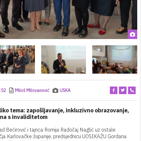
:52
Miloš Milovanović
USKA
iko tema: zapošljavanje, inkluzivno obrazovanje,
ena s invaliditetom
ad Bećirović i tajnca Romija Radočaj Naglić uz ostale
učja Karlovačke županije, predsjednicu UOSIKAŽU Gordana