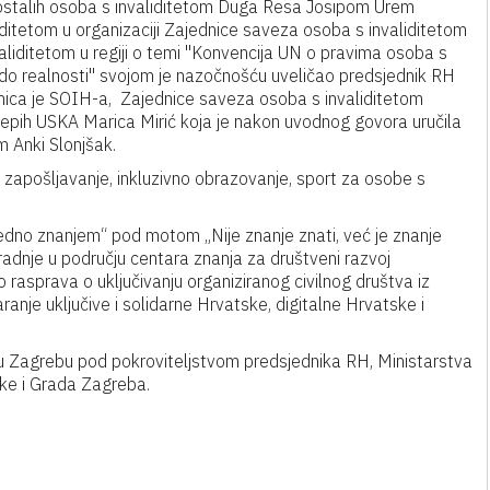
i ostalih osoba s invaliditetom Duga Resa Josipom Urem
iditetom u organizaciji Zajednice saveza osoba s invaliditetom
aliditetom u regiji o temi "Konvencija UN o pravima osoba s
 do realnosti" svojom je nazočnošću uveličao predsjednik RH
nica je SOIH-a, Zajednice saveza osoba s invaliditetom
jepih USKA Marica Mirić koja je nakon uvodnog govora uručila
m Anki Slonjšak.
 zapošljavanje, inkluzivno obrazovanje, sport za osobe s
jedno znanjem“ pod motom „Nije znanje znati, već je znanje
radnje u području centara znanja za društveni razvoj
 rasprava o uključivanju organiziranog civilnog društva iz
nje uključive i solidarne Hrvatske, digitalne Hrvatske i
u Zagrebu pod pokroviteljstvom predsjednika RH, Ministarstva
tike i Grada Zagreba.