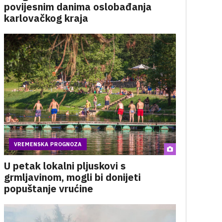
povijesnim danima oslobađanja
karlovačkog kraja
VREMENSKA PROGNOZA
U petak lokalni pljuskovi s
grmljavinom, mogli bi donijeti
popuštanje vrućine