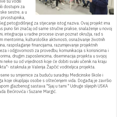
ve su vodili
ili dostupni za
ske sestre, a u
 prvostupnika,
našeg petogodišnjeg za stjecanje istog naziva.
Ovaj projekt ima
as puno širi značaj od same stručne prakse, snalaženje u novoj
ni, integracija u radne procese izvan poznat okružja, rad s
m mentorima, kulturološke aktivnosti, osnaživanje životnih
ina, raspolaganje financijama, razumijevanje projektnih
eza i odgovornosti za provedbu, komunikacija s korisnicima i
orima, drugim zaposlenicima, diseminacija projekta u svojoj
ni neke su od vrijednosti koje će dobiti svaki učenik na kraju
kta"- istaknula je Valerija Žapčić voditeljica projekta.
sene su smjernice za buduću suradnju Medicinske škole i
ga koje okupljaju osobe s oštećenjem vida. Događaj je završio
upom glazbenog sastava "Sjaj u tami " Udruge slijepih USKA
ada Bećirovića i Suzane Margić.