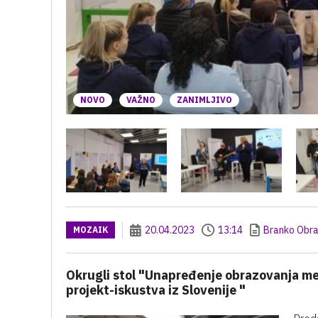
NOVO
VAŽNO
ZANIMLJIVO
20.04.2023
13:14
Branko Obra
MOZAIK
Okrugli stol "Unapređenje obrazovanja me
projekt-iskustva iz Slovenije "