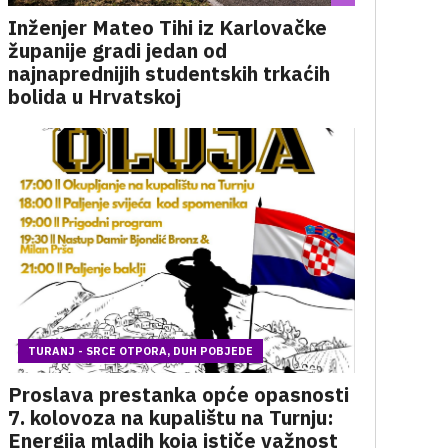
Inženjer Mateo Tihi iz Karlovačke
županije gradi jedan od
najnaprednijih studentskih trkaćih
bolida u Hrvatskoj
TURANJ - SRCE OTPORA, DUH POBJEDE
Proslava prestanka opće opasnosti
7. kolovoza na kupalištu na Turnju:
Energija mladih koja ističe važnost