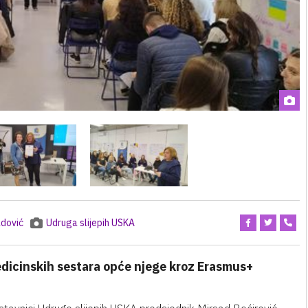
dović
Udruga slijepih USKA
dicinskih sestara opće njege kroz Erasmus+