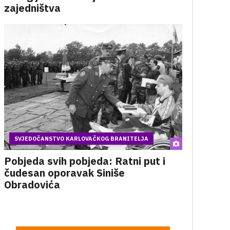
zajedništva
SVJEDOČANSTVO KARLOVAČKOG BRANITELJA
Pobjeda svih pobjeda: Ratni put i
čudesan oporavak Siniše
Obradovića