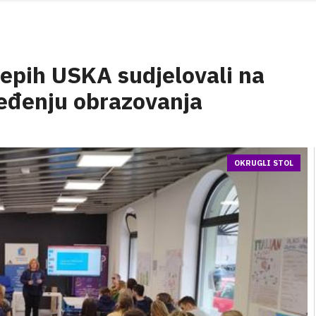
jepih USKA sudjelovali na
eđenju obrazovanja
OKRUGLI STOL