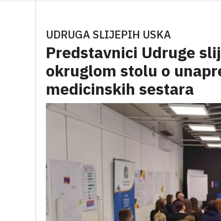
UDRUGA SLIJEPIH USKA
Predstavnici Udruge sli
okruglom stolu o unapr
medicinskih sestara