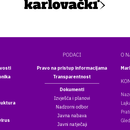
PODACI
O 
vosti
Pravo na pristup informacijama
Mar
onika
Transparentnost
KON
Dokumenti
Nazo
Izvješća i planovi
ruktura
Lajk
Nadzorni odbor
Prat
Javna nabava
irus
Gled
Javni natječaji