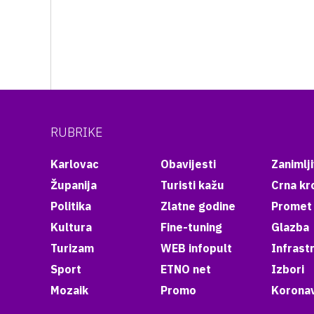
RUBRIKE
Karlovac
Obavijesti
Zanimlji
Županija
Turisti kažu
Crna kr
Politika
Zlatne godine
Promet
Kultura
Fine-tuning
Glazba
Turizam
WEB infopult
Infrast
Sport
ETNO net
Izbori
Mozaik
Promo
Koronav