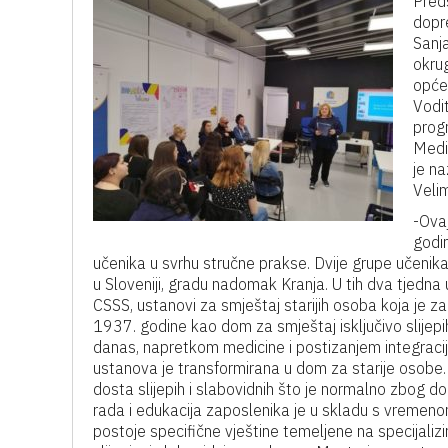
Preds
dopr
Sanja
okru
opće 
Vodit
progr
Medi
je na
Velim
-Ova
godin
učenika u svrhu stručne prakse. Dvije grupe učenika,
u Sloveniji, gradu nadomak Kranja.
U tih dva tjedna u
CSSS, ustanovi za smještaj starijih osoba koja je 
1937. godine kao dom za smještaj isključivo slijepi
danas, napretkom medicine i postizanjem integracij
ustanova je transformirana u dom za starije osobe.
dosta slijepih i slabovidnih što je normalno zbog do
rada i edukacija zaposlenika je u skladu s vremenom
postoje specifične vještine temeljene na specijaliz