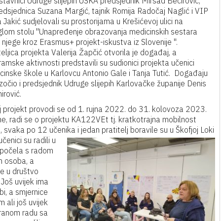
tavnici Udruge slijepih USKA predsjednik Mirsad Bećirović,
edsjednica Suzana Margić, tajnik Romija Radočaj Naglić i VIP
 Jakić sudjelovali su prostorijama u Krešićevoj ulici na
glom stolu "Unapređenje obrazovanja medicinskih sestara
njege kroz Erasmus+ projekt-iskustva iz Slovenije ".
eljica projekta Valerija Žapčić otvorila je događaj, a
amske aktivnosti predstavili su sudionici projekta učenici
cinske škole u Karlovcu Antonio Gale i Tanja Tutić. Događaju
zočio i predsjednik Udruge slijepih Karlovačke županije Denis
irović.
j projekt provodi se od 1. rujna 2022. do 31. kolovoza 2023.
e, radi se o projektu KA122VEt tj. kratkotrajna mobilnost
 svaka po 12 učenika i jedan pratitelj boravile su u Škofjoj Loki
čenici su radili u
započela s radom
h osoba, a
e u društvo
 Još uvijek ima
bi, a smjernice
 ali još uvijek
iranom radu sa