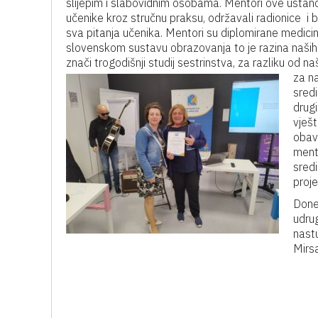
slijepim i slabovidnim osobama. Mentori ove ustano
učenike kroz stručnu praksu, održavali radionice i b
sva pitanja učenika. Mentori su diplomirane medicin
slovenskom sustavu obrazovanja to je razina naših
znači trogodišnji studij sestrinstva, za razliku od 
za n
sredi
drugi
vješt
obav
ment
sredi
proje
Done
udru
nast
Mirs