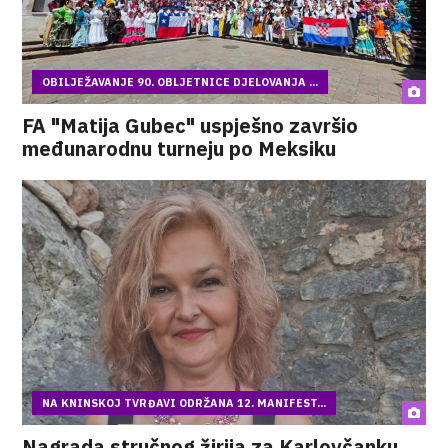
OBILJEŽAVANJE 90. OBLJETNICE DJELOVANJA ...
FA "Matija Gubec" uspješno završio
međunarodnu turneju po Meksiku
NA KNINSKOJ TVRĐAVI ODRŽANA 12. MANIFEST...
Nagrada stručnog žirija za Karlovčanku