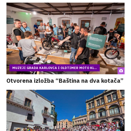
MUZEJI GRADA KARLOVCA I OLDTIMER MOTO KL...
Otvorena izložba “Baština na dva kotača”