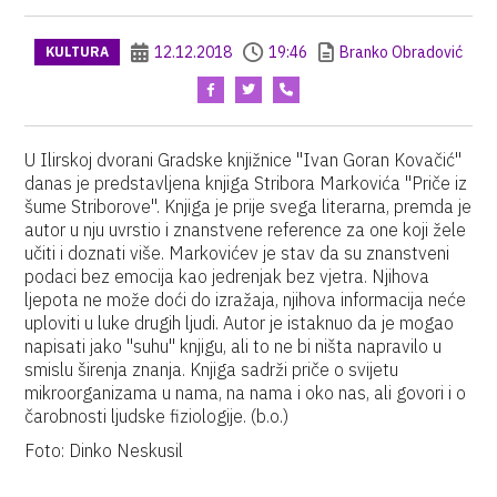
12.12.2018
19:46
Branko Obradović
KULTURA
U Ilirskoj dvorani Gradske knjižnice "Ivan Goran Kovačić"
danas je predstavljena knjiga Stribora Markovića "Priče iz
šume Striborove". Knjiga je prije svega literarna, premda je
autor u nju uvrstio i znanstvene reference za one koji žele
učiti i doznati više. Markovićev je stav da su znanstveni
podaci bez emocija kao jedrenjak bez vjetra. Njihova
ljepota ne može doći do izražaja, njihova informacija neće
uploviti u luke drugih ljudi. Autor je istaknuo da je mogao
napisati jako "suhu" knjigu, ali to ne bi ništa napravilo u
smislu širenja znanja. Knjiga sadrži priče o svijetu
mikroorganizama u nama, na nama i oko nas, ali govori i o
čarobnosti ljudske fiziologije. (b.o.)
Foto: Dinko Neskusil