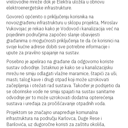
vrelovodne mreže dok je Elektra uložila u obnovu
elektroenergetske infrastrukture.
Govoreći općenito o priključenju korisnika na
novoizgrađenu infrastrukturu u sklopu projekta, Miroslav
Vukovojac je rekao kako je Vodovod i kanalizacija već na
pojedinim područjima započeo slanje obavijesti
građanima o mogućnosti priključenja te da će korisnici na
svoje kućne adrese dobiti sve potrebne informacije i
upute za pravilno spajanje na sustav.
Posebno je apelirao na građane da odgovorno koriste
sustav odvodnje. Istaknuo je kako se u kanalizacijsku
mrežu ne smiju odlagati vlažne maramice, štapići za uši,
masti, talog kave i drugi otpad koji može uzrokovati
začepljenja i otežati rad sustava. Također je podsjetio da
se oborinske vode ne smiju spajati na sustav sanitarne
odvodnje jer to može uzrokovati dodatna opterećenja
sustava i uređaja za pročišćavanje otpadnih voda.
Projektom se značajno unapređuje komunalna
infrastruktura na području Karlovca, Duge Rese i
Barilovića, uz dugoročne koristi za zaštitu okoliša,