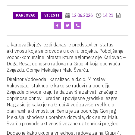
12.06.2026
14:21
KARLOVAC
VIJESTI
U karlovačkoj Zvijezdi danas je predstavljen status
aktivnosti koje se provode u okviru projekta Poboljšanje
vodno-komunalne infrastrukture aglomeracije Karlovac –
Duga Resa, odnosno radova na Grupi 4 koja obuhvaća
Zvijezdu, Gornje Mekušje i Malu Švarču.
Direktor Vodovoda i kanalizacije d.o.o. Miroslav
Vukovojac, istaknuo je kako se radovi na području
Zvijezde privode kraju te da završni zahvati značajno
doprinose obnovi i uređenju povijesne gradske jezgre.
Naglasio je kako je na Grupi 4 već završen velik dio
planiranih aktivnosti, pri čemu je za područje Gornjeg
Mekušja ishođena uporabna dozvola, dok se za Malu
Švarču provode aktivnosti vezane uz tehnički pregled.
Dodao je kako ukupna vrijednost radova za na Grupi 4,