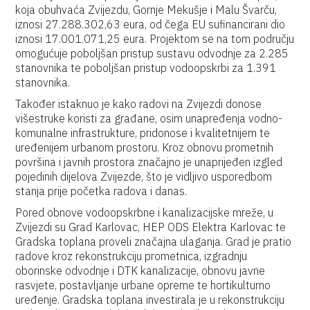
koja obuhvaća Zvijezdu, Gornje Mekušje i Malu Švarču,
iznosi 27.288.302,63 eura, od čega EU sufinancirani dio
iznosi 17.001.071,25 eura. Projektom se na tom području
omogućuje poboljšan pristup sustavu odvodnje za 2.285
stanovnika te poboljšan pristup vodoopskrbi za 1.391
stanovnika.
Također istaknuo je kako radovi na Zvijezdi donose
višestruke koristi za građane, osim unapređenja vodno-
komunalne infrastrukture, pridonose i kvalitetnijem te
uređenijem urbanom prostoru. Kroz obnovu prometnih
površina i javnih prostora značajno je unaprijeđen izgled
pojedinih dijelova Zvijezde, što je vidljivo usporedbom
stanja prije početka radova i danas.
Pored obnove vodoopskrbne i kanalizacijske mreže, u
Zvijezdi su Grad Karlovac, HEP ODS Elektra Karlovac te
Gradska toplana proveli značajna ulaganja. Grad je pratio
radove kroz rekonstrukciju prometnica, izgradnju
oborinske odvodnje i DTK kanalizacije, obnovu javne
rasvjete, postavljanje urbane opreme te hortikulturno
uređenje. Gradska toplana investirala je u rekonstrukciju