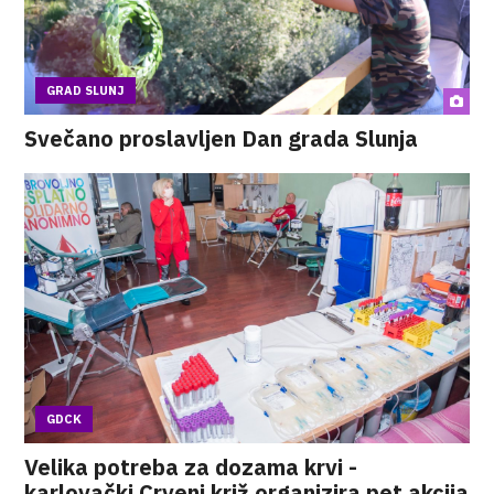
GRAD SLUNJ
Svečano proslavljen Dan grada Slunja
GDCK
Velika potreba za dozama krvi -
karlovački Crveni križ organizira pet akcija