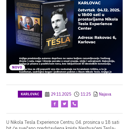
NOVO
29.11.2025
11:25
Najava
KARLOVAC
U Nikola Tesla Experience Centru, 04. prosinca u 18 sati
bit će svečano predstavljena knjiga Neshvaćeni Tesla-