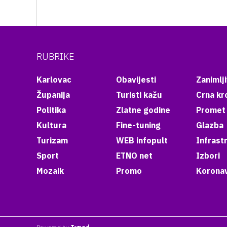
RUBRIKE
Karlovac
Obavijesti
Zanimlji
Županija
Turisti kažu
Crna kr
Politika
Zlatne godine
Promet
Kultura
Fine-tuning
Glazba
Turizam
WEB infopult
Infrast
Sport
ETNO net
Izbori
Mozaik
Promo
Koronav