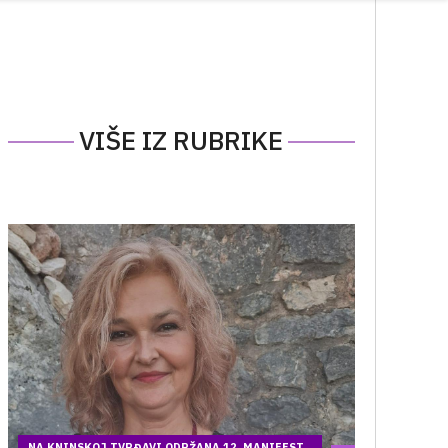
VIŠE IZ RUBRIKE
NA KNINSKOJ TVRĐAVI ODRŽANA 12. MANIFEST...