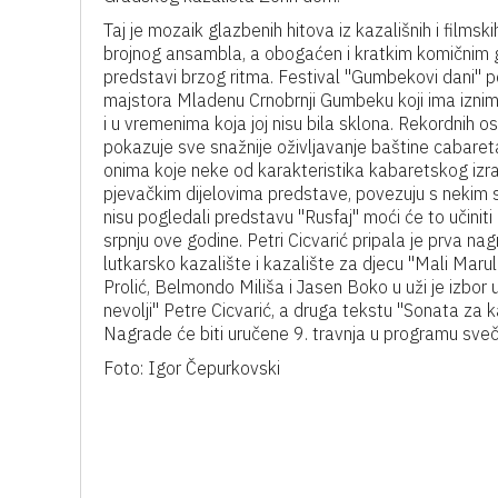
Taj je mozaik glazbenih hitova iz kazališnih i films
brojnog ansambla, a obogaćen i kratkim komičnim 
predstavi brzog ritma. Festival "Gumbekovi dani" p
majstora Mladenu Crnobrnji Gumbeku koji ima iznim
i u vremenima koja joj nisu bila sklona. Rekordnih 
pokazuje sve snažnije oživljavanje baštine cabareta
onima koje neke od karakteristika kabaretskog izra
pjevačkim dijelovima predstave, povezuju s nekim su
nisu pogledali predstavu "Rusfaj" moći će to učini
srpnju ove godine. Petri Cicvarić pripala je prva na
lutkarsko kazalište i kazalište za djecu "Mali Maruli
Prolić, Belmondo Miliša i Jasen Boko u uži je izbor u
nevolji" Petre Cicvarić, a druga tekstu "Sonata za 
Nagrade će biti uručene 9. travnja u programu sveča
Foto: Igor Čepurkovski