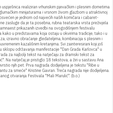
kih uspješnica realiziran vrhunskim pjevačkim i plesnim dometima
glumačkim minijaturama i vrsnom živom glazbom u atraktivnoj
osvećen je jednom od najvećih naših komičara i cabaret-
ne zasluge da je ta posebna, rubna teatarska vrsta preživjela
osamnaest prikazanih izvedbi na ovogodišnjem festivalu
 kako u predstavama koja ostaju u okvirima tradicije, tako i u
za, izravno obraćanje gledateljima, kombinacija s plesnim i
vremenim kazališnim kretanjima. Svi zainteresirani koji još
ti u sklopu održavanja manifestacije "Dan Grada Karlovca" u
grada za najbolji tekst na natječaju za dramski tekst za
ć". Na natječaj je pristiglo 18 tekstova, a žiri u sastavu Ana
vrstio njih pet. Prva nagrada dodijeljena je tekstu "Ribe u
kantu za smeće" Kristine Gavran. Treća nagrada nije dodijeljena.
nog otvaranja Festivala "Mali Marulić". (b.o.)