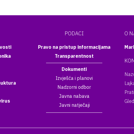
PODACI
O 
vosti
Pravo na pristup informacijama
Mar
onika
Transparentnost
KON
Dokumenti
Nazo
Izvješća i planovi
ruktura
Lajk
Nadzorni odbor
Prat
Javna nabava
irus
Gled
Javni natječaji