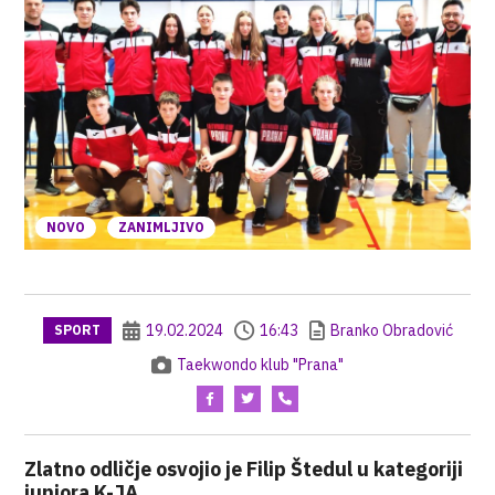
NOVO
ZANIMLJIVO
19.02.2024
16:43
Branko Obradović
SPORT
Taekwondo klub "Prana"
Zlatno odličje osvojio je Filip Štedul u kategoriji
juniora K-JA