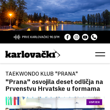
PRVI KARLOVAČKI 90.1FM
TAEKWONDO KLUB "PRANA"
"Prana" osvojila deset odličja na
Prvenstvu Hrvatske u formama
USPJEH