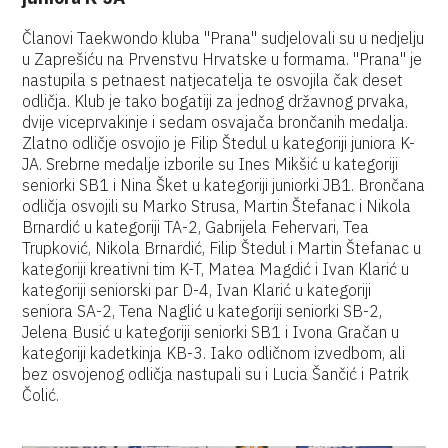
Članovi Taekwondo kluba "Prana" sudjelovali su u nedjelju
u Zaprešiću na Prvenstvu Hrvatske u formama. "Prana" je
nastupila s petnaest natjecatelja te osvojila čak deset
odličja. Klub je tako bogatiji za jednog državnog prvaka,
dvije viceprvakinje i sedam osvajača brončanih medalja.
Zlatno odličje osvojio je Filip Štedul u kategoriji juniora K-
JA. Srebrne medalje izborile su Ines Mikšić u kategoriji
seniorki SB1 i Nina Šket u kategoriji juniorki JB1. Brončana
odličja osvojili su Marko Strusa, Martin Štefanac i Nikola
Brnardić u kategoriji TA-2, Gabrijela Fehervari, Tea
Trupković, Nikola Brnardić, Filip Štedul i Martin Štefanac u
kategoriji kreativni tim K-T, Matea Magdić i Ivan Klarić u
kategoriji seniorski par D-4, Ivan Klarić u kategoriji
seniora SA-2, Tena Naglić u kategoriji seniorki SB-2,
Jelena Busić u kategoriji seniorki SB1 i Ivona Gračan u
kategoriji kadetkinja KB-3. Iako odličnom izvedbom, ali
bez osvojenog odličja nastupali su i Lucia Šančić i Patrik
Čolić.