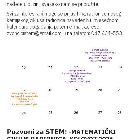
nađete u blizini, svakako nam se pridružite!
Svi zainteresirani mogu se prijaviti na radionice novog,
kemijskog ciklusa radionica navedenih u mjesečnom
kalendaru događanja putem e-mail adrese:
zvoncicistem@gmail.com ili na telefon: 047 431-553.
𝗣𝗼𝘇𝘃𝗼𝗻𝗶 𝘇𝗮 𝗦𝗧𝗘𝗠! -MATEMATIČKI
CIKLUS RADIONICA, KOLOVOZ 2026.