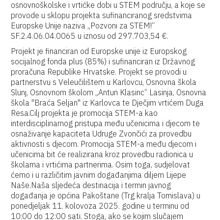
osnovnoškolske i vrtićke dobi u STEM području, a koje se
provode u sklopu projekta sufinanciranog sredstvima
Europske Unije naziva „Pozvoni za STEM!“
SF.2.4.06.04.0065 u iznosu od 297.703,54 €.
Projekt je financiran od Europske unije iz Europskog
socijalnog fonda plus (85%) i sufinanciran iz Državnog
proračuna Republike Hrvatske. Projekt se provodi u
partnerstvu s Veleučilištem u Karlovcu, Osnovna škola
Slunj, Osnovnom školom „Antun Klasinc“ Lasinja, Osnovna
škola "Braća Seljan" iz Karlovca te Dječjim vrtićem Duga
Resa.Cilj projekta je promocija STEM-a kao
interdisciplinarnog pristupa među učenicima i djecom te
osnaživanje kapaciteta Udruge Zvončići za provedbu
aktivnosti s djecom. Promocija STEM-a među djecom i
učenicima bit će realizirana kroz provedbu radionica u
školama i vrtićima partnerima. Osim toga, sudjelovat
ćemo i u različitim javnim događanjima diljem Lijepe
Naše.Naša sljedeća destinacija i termin javnog
događanja je općina Pakoštane (Trg kralja Tomislava) u
ponedjeljak 11. kolovoza 2025. godine u terminu od
10:00 do 12:00 sati. Stoga, ako se kojim slučajem