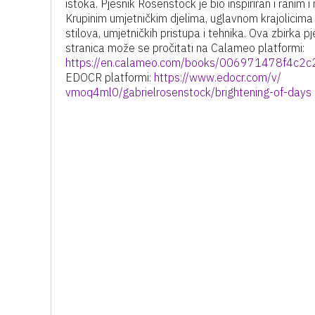
istoka. Pjesnik Rosenstock je bio inspiriran i ranim i 
Krupinim umjetničkim djelima, uglavnom krajolicima r
stilova, umjetničkih pristupa i tehnika. Ova zbirka
stranica može se pročitati na Calameo platformi:
https://en.calameo.com/books/
006971478f4c2c
EDOCR platformi:
https://www.edocr.com/v/
vmoq4ml0/gabrielrosenstock/
brightening-of-days