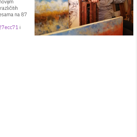
novijim
azličitih
 pjesama na 87
27ecc71
i