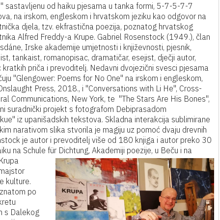
" sastavljenu od haiku pjesama u tanka formi, 5-7-5-7-7
ova, na irskom, engleskom i hrvatskom jeziku kao odgovor na
nička djela, tzv. ekfrastična poezija, poznatog hrvatskog
tnika Alfred Freddy-a Krupe. Gabriel Rosenstock (1949.), član
sdáne, Irske akademije umjetnosti i književnosti, pjesnik,
ist, tankaist, romanopisac, dramatičar, esejist, dječji autor,
 kratkih priča i prevoditelj. Nedavni dvojezični svesci pjesama
učuju "Glengower: Poems for No One" na irskom i engleskom,
nslaught Press, 2018., i "Conversations with Li He", Cross-
ural Communications, New York, te "The Stars Are His Bones",
eni suradnički projekt s fotografom Debiprasadom
ue" iz upanišadskih tekstova. Skladna interakcija sublimirane
kim narativom slika stvorila je magiju uz pomoć dvaju drevnih
nstock je autor i prevoditelj više od 180 knjiga i autor preko 30
ku na Schule für Dichtung, Akademiji poezije, u Beču i na
 Krupa
 majstor
ne kulture.
poznatom po
kretu
om s Dalekog