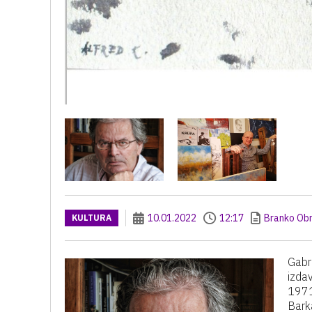
10.01.2022
12:17
Branko Ob
KULTURA
Gabri
izda
1971
Barka