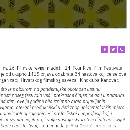
ima 26. Filmske revije mladeži i 14. Four River Film Festivala.
e je od ukupno 1415 prijava odabrala 84 naslova koji će se ove
organizaciji Hrvatskog filmskog saveza i Kinokluba Karlovac.
 što je s obzirom na pandemijske okolnosti uistinu
osti našeg festivala već i prekrasne činjenice da i u najtežim
đutim, ove je godine bilo iznimno malo prijavljenih
ljamo, otežani produkcijski uvjeti zbog epidemioloških mjera.
iovizualnoj zajednici – i profesijskoj i neprofesijskoj, i
č otežanim uvjetima, i dalje nastoje stvarati te činiti naš svijet
ude i naš festival,
komentirala je Ana Đordić, profesorica