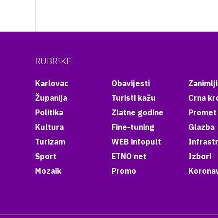
RUBRIKE
Karlovac
Obavijesti
Zanimlji
Županija
Turisti kažu
Crna kr
Politika
Zlatne godine
Promet
Kultura
Fine-tuning
Glazba
Turizam
WEB infopult
Infrast
Sport
ETNO net
Izbori
Mozaik
Promo
Koronav