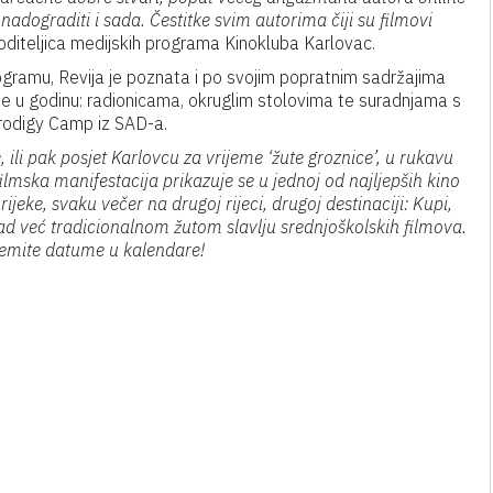
nadograditi i sada. Čestitke svim autorima čiji su filmovi
 voditeljica medijskih programa Kinokluba Karlovac.
ogramu, Revija je poznata i po svojim popratnim sadržajima
ne u godinu: radionicama, okruglim stolovima te suradnjama s
Prodigy Camp iz SAD-a.
 ili pak posjet Karlovcu za vrijeme ‘žute groznice’, u rukavu
lmska manifestacija prikazuje se u jednoj od najljepših kino
jeke, svaku večer na drugoj rijeci, drugoj destinaciji: Kupi,
sad već tradicionalnom žutom slavlju srednjoškolskih filmova.
premite datume u kalendare!