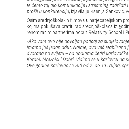
te ćemo taj dio komunikacije i streaming zadržati i 
prošli u konkurenciju
, izjavila je Ksenija Sanković,
Osim srednjoškolskih filmova u natjecateljskom pr
kojima pokušava pratiti rad srednjoškolaca iz godi
renomiranim partnerima poput Relativity School i 
-Ako vam ovo nije dovoljan poticaj za sudjelovanje,
imamo još jedan adut. Naime, ova već etablirana fi
dvorana na svijetu – na obalama četiri karlovačke ri
Korani, Mrežnici i Dobri. Vidimo se u Karlovcu na 
Ove godine Karlovac se žuti od 7. do 11. rujna, s