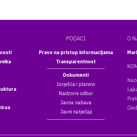
PODACI
O 
vosti
Pravo na pristup informacijama
Mar
onika
Transparentnost
KON
Dokumenti
Nazo
Izvješća i planovi
ruktura
Lajk
Nadzorni odbor
Prat
Javna nabava
irus
Gled
Javni natječaji