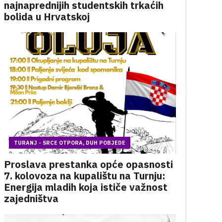
najnaprednijih studentskih trkaćih
bolida u Hrvatskoj
TURANJ - SRCE OTPORA, DUH POBJEDE
Proslava prestanka opće opasnosti
7. kolovoza na kupalištu na Turnju:
Energija mladih koja ističe važnost
zajedništva