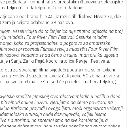
move pogledala i komentirala s preostalim članovima selekcijske
imateljicom i redateljicom Dinkom Radonić.
tjecanje odabrano ih je 45, iz različitih dijelova Hrvatske, dok
 50 zemlja svijeta odabrano 39 naslova.
ijom, veseli vidjeti da ta činjenica nije znatno utjecala na broj
viju mladeži i Four River Film Festival. Čestitke mladim
manja, kako za profesionalne, a pogotovo za amaterske
 filmova i prepoznali Filmsku reviju mladeži i Four River Film
jih radova. Nadamo se da ćemo u rujnu imati priliku ugostiti
a je i Sanja Zanki Pejić, koordinatorica Revije i Festivala.
teresu za stvaranje filma svjedoči podatak da su prijavljeni
ok su na Festival stizale prijave iz čak preko 50 zemalja svijeta.
ni na sve kombinacije što se tiče projekcija natjecateljskog
svjetsko središte filmskog stvaralaštva mladih u naših 5 dana
o biti hibrid online i uživo. Vjerujemo da ćemo po uzoru na
klub Karlovac provodi i ovoga ljeta, moći organizirati večernji
demiološka situacija bude dozvoljavala, voljeli bismo
uživo s autorima, no spremni smo na sve kombinacije, a
i određene dobre stvari, poput većeg angažmana autora online