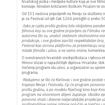
hrvatskog jezika i medijske kulture koja je sve fil
komisije, filmskim kritičarem Boškom Piculom te sn
Od 151 naslova prijavljenih na Reviju za službeno na
je za Festival od njih čak 1264 pristiglih iz preko
-Iako je cijela prošla godina bila obilježena pandem
filmova koji su ove godine prijavljeni za Filmsku re
autorima što su, unatoč otežanim okolnostima sni
produkcije, i ove godine završili respektabilan broj
Festival kao izvrsnu platformu za prezentaciju svo
mlade filmaše i uživo, a ne samo online,
komentiral
O svestranosti hrvatskih srednjoškolaca i njihovu in
filmovi stizali iz najrazličitijih dijelova Hrvatske, d
Večernji programi idu uživo, a organizatori su sprem
programa.
-Radujemo se što će Karlovac i ove godine postati 
trajanja Revije i Festivala, čiji će program ponovn
prošlu godinu, a po modelu Riječnog kina koje Kino
program na otvorenom diljem županije. Ukoliko epi
ponovno imati i dnevne natjecateljske projekcije 
prošlogodišnje online izdanje polučilo je logično 