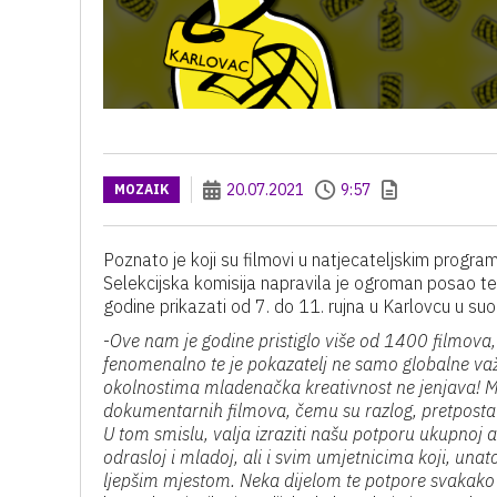
20.07.2021
9:57
MOZAIK
Poznato je koji su filmovi u natjecateljskim program
Selekcijska komisija napravila je ogroman posao t
godine prikazati od 7. do 11. rujna u Karlovcu u su
-
Ove nam je godine pristiglo više od 1400 filmova,
fenomenalno te je pokazatelj ne samo globalne važn
okolnostima mladenačka kreativnost ne jenjava! Me
dokumentarnih filmova, čemu su razlog, pretpostav
U tom smislu, valja izraziti našu potporu ukupnoj aud
odrasloj i mladoj, ali i svim umjetnicima koji, unato
ljepšim mjestom. Neka dijelom te potpore svakako b