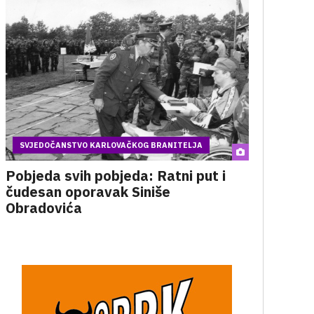
SVJEDOČANSTVO KARLOVAČKOG BRANITELJA
Pobjeda svih pobjeda: Ratni put i
čudesan oporavak Siniše
Obradovića