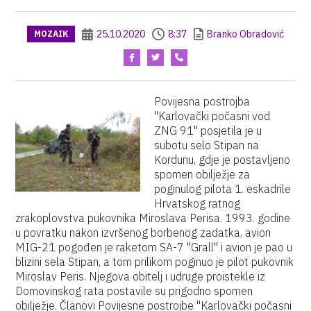
25.10.2020
8:37
Branko Obradović
MOZAIK
Povijesna postrojba
"Karlovački počasni vod
ZNG 91" posjetila je u
subotu selo Stipan na
Kordunu, gdje je postavljeno
spomen obilježje za
poginulog pilota 1. eskadrile
Hrvatskog ratnog
zrakoplovstva pukovnika Miroslava Perisa. 1993. godine
u povratku nakon izvršenog borbenog zadatka, avion
MIG-21 pogođen je raketom SA-7 "Grall" i avion je pao u
blizini sela Stipan, a tom prilikom poginuo je pilot pukovnik
Miroslav Peris. Njegova obitelj i udruge proistekle iz
Domovinskog rata postavile su prigodno spomen
obilježje. Članovi Povijesne postrojbe "Karlovački počasni