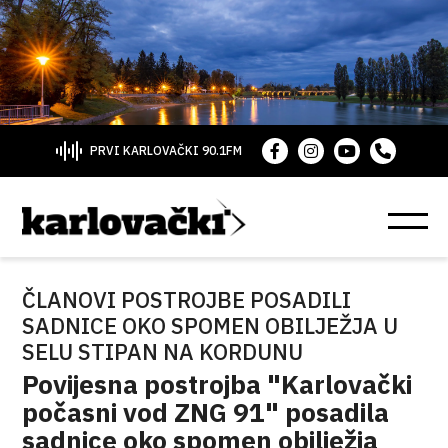
PRVI KARLOVAČKI 90.1FM
ČLANOVI POSTROJBE POSADILI
SADNICE OKO SPOMEN OBILJEŽJA U
SELU STIPAN NA KORDUNU
Povijesna postrojba "Karlovački
počasni vod ZNG 91" posadila
sadnice oko spomen obilježja