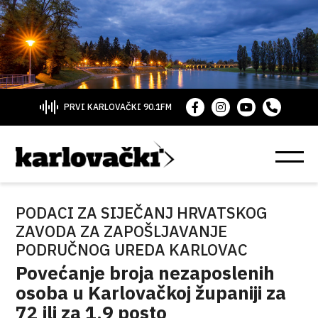
PRVI KARLOVAČKI 90.1FM
PODACI ZA SIJEČANJ HRVATSKOG
ZAVODA ZA ZAPOŠLJAVANJE
PODRUČNOG UREDA KARLOVAC
Povećanje broja nezaposlenih
osoba u Karlovačkoj županiji za
72 ili za 1,9 posto