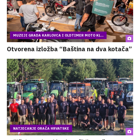
MUZEJI GRADA KARLOVCA I OLDTIMER MOTO KL...
Otvorena izložba “Baština na dva kotača”
NATJECANJE ORAČA HRVATSKE