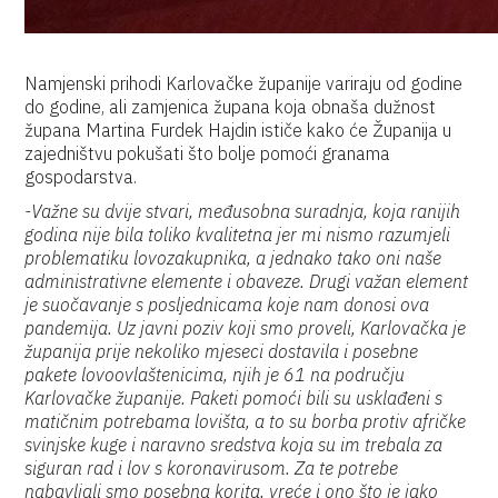
Namjenski prihodi Karlovačke županije variraju od godine
do godine, ali zamjenica župana koja obnaša dužnost
župana Martina Furdek Hajdin ističe kako će Županija u
zajedništvu pokušati što bolje pomoći granama
gospodarstva.
-Važne su dvije stvari, međusobna suradnja, koja ranijih
godina nije bila toliko kvalitetna jer mi nismo razumjeli
problematiku lovozakupnika, a jednako tako oni naše
administrativne elemente i obaveze. Drugi važan element
je suočavanje s posljednicama koje nam donosi ova
pandemija. Uz javni poziv koji smo proveli, Karlovačka je
županija prije nekoliko mjeseci dostavila i posebne
pakete lovoovlaštenicima, njih je 61 na području
Karlovačke županije. Paketi pomoći bili su usklađeni s
matičnim potrebama lovišta, a to su borba protiv afričke
svinjske kuge i naravno sredstva koja su im trebala za
siguran rad i lov s koronavirusom. Za te potrebe
nabavljali smo posebna korita, vreće i ono što je jako