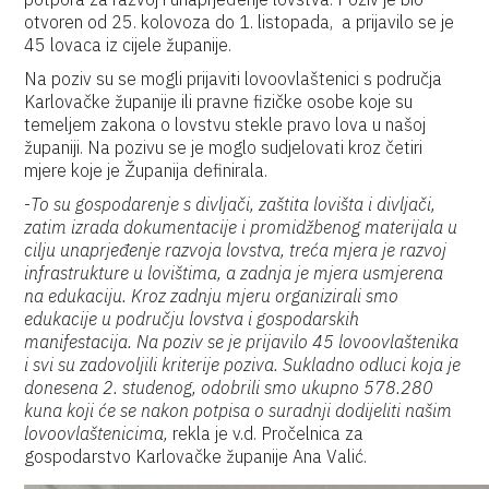
otvoren od 25. kolovoza do 1. listopada, a prijavilo se je
45 lovaca iz cijele županije.
Na poziv su se mogli prijaviti lovoovlaštenici s područja
Karlovačke županije ili pravne fizičke osobe koje su
temeljem zakona o lovstvu stekle pravo lova u našoj
županiji. Na pozivu se je moglo sudjelovati kroz četiri
mjere koje je Županija definirala.
-
To su gospodarenje s divljači, zaštita lovišta i divljači,
zatim izrada dokumentacije i promidžbenog materijala u
cilju unaprjeđenje razvoja lovstva, treća mjera je razvoj
infrastrukture u lovištima, a zadnja je mjera usmjerena
na edukaciju. Kroz zadnju mjeru organizirali smo
edukacije u području lovstva i gospodarskih
manifestacija. Na poziv se je prijavilo 45 lovoovlaštenika
i svi su zadovoljili kriterije poziva. Sukladno odluci koja je
donesena 2. studenog, odobrili smo ukupno 578.280
kuna koji će se nakon potpisa o suradnji dodijeliti našim
lovoovlaštenicima,
rekla je v.d. Pročelnica za
gospodarstvo Karlovačke županije Ana Valić.