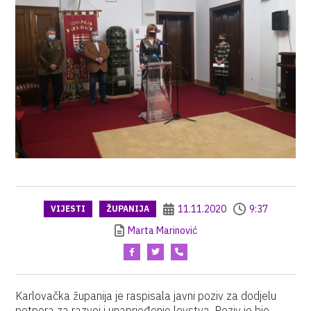
11.11.2020
9:37
VIJESTI
ŽUPANIJA
Marta Marinović
Karlovačka županija je raspisala javni poziv za dodjelu
potpora za razvoj i unaprjeđenje lovstva. Poziv je bio