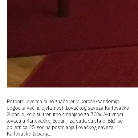
Potpore lovcima puno znače jer je korona-pandemija
pogodila većinu djelatnosti Lovačkog saveza Karlovačke
županije, koje su trenutno smanjene za 70%. Aktivnosti
lovaca u Karlovačkoj županiji za sada su stale. Bliži se
obljetnica 25 godina postojanja Lovačkog saveza
Karlovačke županija.