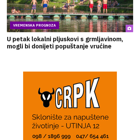
VREMENSKA PROGNOZA
U petak lokalni pljuskovi s grmljavinom,
mogli bi donijeti popuštanje vrućine