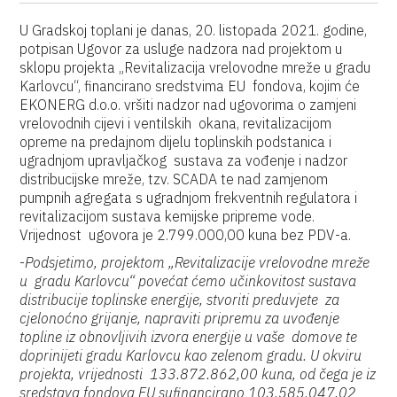
U Gradskoj toplani je danas, 20. listopada 2021. godine,
potpisan Ugovor za usluge nadzora nad projektom u
sklopu projekta „Revitalizacija vrelovodne mreže u gradu
Karlovcu“, financirano sredstvima EU fondova, kojim će
EKONERG d.o.o. vršiti nadzor nad ugovorima o zamjeni
vrelovodnih cijevi i ventilskih okana, revitalizacijom
opreme na predajnom dijelu toplinskih podstanica i
ugradnjom upravljačkog sustava za vođenje i nadzor
distribucijske mreže, tzv. SCADA te nad zamjenom
pumpnih agregata s ugradnjom frekventnih regulatora i
revitalizacijom sustava kemijske pripreme vode.
Vrijednost ugovora je 2.799.000,00 kuna bez PDV-a.
-
Podsjetimo, projektom „Revitalizacije vrelovodne mreže
u gradu Karlovcu“ povećat ćemo učinkovitost sustava
distribucije toplinske energije, stvoriti preduvjete za
cjelonoćno grijanje, napraviti pripremu za uvođenje
topline iz obnovljivih izvora energije u vaše domove te
doprinijeti gradu Karlovcu kao zelenom gradu. U okviru
projekta, vrijednosti 133.872.862,00 kuna, od čega je iz
sredstava fondova EU sufinancirano 103.585.047,02