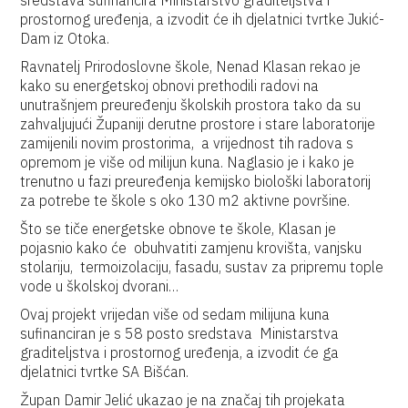
sredstava sufinancira Ministarstvo graditeljstva i
prostornog uređenja, a izvodit će ih djelatnici tvrtke Jukić-
Dam iz Otoka.
Ravnatelj Prirodoslovne škole, Nenad Klasan rekao je
kako su energetskoj obnovi prethodili radovi na
unutrašnjem preuređenju školskih prostora tako da su
zahvaljujući Županiji derutne prostore i stare laboratorije
zamijenili novim prostorima, a vrijednost tih radova s
opremom je više od milijun kuna. Naglasio je i kako je
trenutno u fazi preuređenja kemijsko biološki laboratorij
za potrebe te škole s oko 130 m2 aktivne površine.
Što se tiče energetske obnove te škole, Klasan je
pojasnio kako će obuhvatiti zamjenu krovišta, vanjsku
stolariju, termoizolaciju, fasadu, sustav za pripremu tople
vode u školskoj dvorani…
Ovaj projekt vrijedan više od sedam milijuna kuna
sufinanciran je s 58 posto sredstava Ministarstva
graditeljstva i prostornog uređenja, a izvodit će ga
djelatnici tvrtke SA Bišćan.
Župan Damir Jelić ukazao je na značaj tih projekata