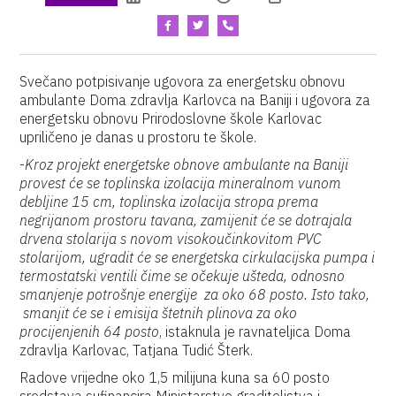
Svečano potpisivanje ugovora za energetsku obnovu
ambulante Doma zdravlja Karlovca na Baniji i ugovora za
energetsku obnovu Prirodoslovne škole Karlovac
upriličeno je danas u prostoru te škole.
-
Kroz projekt energetske obnove ambulante na Baniji
provest će se toplinska izolacija mineralnom vunom
debljine 15 cm, toplinska izolacija stropa prema
negrijanom prostoru tavana, zamijenit će se dotrajala
drvena stolarija s novom visokoučinkovitom PVC
stolarijom, ugradit će se energetska cirkulacijska pumpa i
termostatski ventili čime se očekuje ušteda, odnosno
smanjenje potrošnje energije za oko 68 posto. Isto tako,
smanjit će se i emisija štetnih plinova za oko
procijenjenih 64 posto
, istaknula je ravnateljica Doma
zdravlja Karlovac, Tatjana Tudić Šterk.
Radove vrijedne oko 1,5 milijuna kuna sa 60 posto