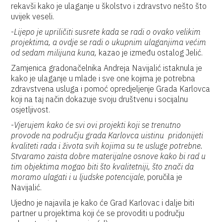
rekavši kako je ulaganje u školstvo i zdravstvo nešto što
uvijek veseli.
-
Lijepo je upriličiti susrete kada se radi o ovako velikim
projektima, a ovdje se radi o ukupnim ulaganjima većim
od sedam milijuna kuna,
kazao je između ostalog Jelić.
Zamjenica gradonačelnika Andreja Navijalić istaknula je
kako je ulaganje u mlade i sve one kojima je potrebna
zdravstvena usluga i pomoć opredjeljenje Grada Karlovca
koji na taj način dokazuje svoju društvenu i socijalnu
osjetljivost.
-
Vjerujem kako će svi ovi projekti koji se trenutno
provode na području grada Karlovca uistinu pridonijeti
kvaliteti rada i života svih kojima su te usluge potrebne.
Stvaramo zaista dobre materijalne osnove kako bi rad u
tim objektima mogao biti što kvalitetniji, što znači da
moramo ulagati i u ljudske potencijale
, poručila je
Navijalić.
Ujedno je najavila je kako će Grad Karlovac i dalje biti
partner u projektima koji će se provoditi u području