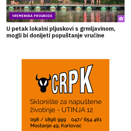
VREMENSKA PROGNOZA
U petak lokalni pljuskovi s grmljavinom,
mogli bi donijeti popuštanje vrućine