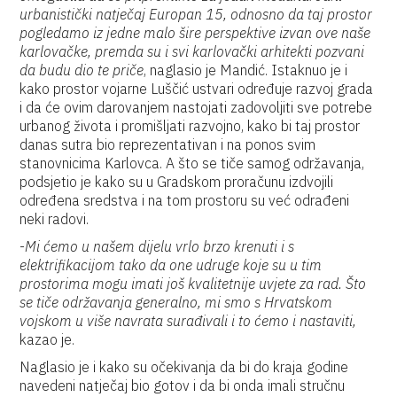
urbanistički natječaj Europan 15, odnosno da taj prostor
pogledamo iz jedne malo šire perspektive izvan ove naše
karlovačke, premda su i svi karlovački arhitekti pozvani
da budu dio te priče
, naglasio je Mandić. Istaknuo je i
kako prostor vojarne Luščić ustvari određuje razvoj grada
i da će ovim darovanjem nastojati zadovoljiti sve potrebe
urbanog života i promišljati razvojno, kako bi taj prostor
danas sutra bio reprezentativan i na ponos svim
stanovnicima Karlovca. A što se tiče samog održavanja,
podsjetio je kako su u Gradskom proračunu izdvojili
određena sredstva i na tom prostoru su već odrađeni
neki radovi.
-
Mi ćemo u našem dijelu vrlo brzo krenuti i s
elektrifikacijom tako da one udruge koje su u tim
prostorima mogu imati još kvalitetnije uvjete za rad. Što
se tiče održavanja generalno, mi smo s Hrvatskom
vojskom u više navrata surađivali i to ćemo i nastaviti,
kazao je.
Naglasio je i kako su očekivanja da bi do kraja godine
navedeni natječaj bio gotov i da bi onda imali stručnu