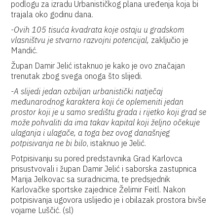
podlogu za izradu Urbanističkog plana uređenja koja bi
trajala oko godinu dana.
-Ovih 105 tisuća kvadrata koje ostaju u gradskom
vlasništvu je stvarno razvojni potencijal,
zaključio je
Mandić.
Župan Damir Jelić istaknuo je kako je ovo značajan
trenutak zbog svega onoga što slijedi.
-A slijedi jedan ozbiljan urbanistički natječaj
međunarodnog karaktera koji će oplemeniti jedan
prostor koji je u samo središtu grada i rijetko koji grad se
može pohvaliti da ima takav kapital koji željno očekuje
ulaganja i ulagače, a toga bez ovog današnjeg
potpisivanja ne bi bilo
, istaknuo je Jelić.
Potpisivanju su pored predstavnika Grad Karlovca
prisustvovali i župan Damir Jelić i saborska zastupnica
Marija Jelkovac sa suradnicima, te predsjednik
Karlovačke sportske zajednice Želimir Feitl. Nakon
potpisivanja ugovora uslijedio je i obilazak prostora bivše
vojarne Luščić. (sl)