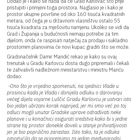
Dodao je i kako se nada da će Grad Karlovac što prije
pristupiti i primjeni toga prostora. Naglasio je i kako je
prostor ukupne površine od oko 160 tisuća kvadratnih
metara, od čega je u državnom vlasništvu ostalo 55
tisuća kvadrata za mješovitu namjenu. Ukoliko se vidi da
Grad i Županija u budućnosti nemaju potrebe za tim
dijelom, onda će raspisati natječaj za prodaju i sukladno
prostornim planovima će novi kupac graditi što se može.
Gradonačelnik Damir Mandić rekao je kako su ovaj
trenutak u Gradu Karlovcu dosta dugo pripremali i čekali
te zahvalivši nadležnom ministarstvu i ministru Mariću
dodao:
-Ono što je vrijedno spomenuti, na sjednici Vlade u
prosincu kada je Vlada i donijela odluku o darovanju
većeg dijela vojarne Luščić Gradu Karlovcu je ustvari isto
bio jedan ubrzani korak naprijed, jer mi smo već po toj
odluci mogli unutar Gradske uprave odrađivati neke
planove i u konačnici osigurati sredstva kako bi s jedne
strane taj prostor donekle doveli u stanje prihvatljivosti
jer je bio poprilično zarastao. Isto tako, ta je odluka
omogućila da se pripremimo za jedan međunarodni