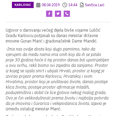
08.04.2019
14:44
Sunčica Laić
KARLOVAC
Ugovor o darovanju većeg dijela bivše vojarne Luščić
Gradu Karlovcu potpisali su danas ministar državne
imovine Goran Marić i gradonačelnik Damir Mandić.
-
Ima nas ovdje dosta koji dugo pamtimo, tako da
vjerujem da među nama ima onih koji da ih se pitalo
prije 30 godina hoće li taj prostor danas biti upotrijebljen
u ovu svrhu, rekli bismo svi zajedno da sanjamo. Prostor
iz kojeg se sijala smrt i ubijali Hrvati, prostor iz kojeg je
izvirao prijezir prema Karlovcu, Hrvatskoj i svim
Hrvatima, prostor koji je uništavao živote, danas postaje
klica života, postaje prostor afirmacije mladih,
poduzetništva i dobit će lice gotovo nekog malog grada.
Ovo je čin velikodušnosti prema životu i najbolja potvrda
da je imovina i čuvarica i veleposlanica života
, izjavio je
između ostalog ministar Marić.