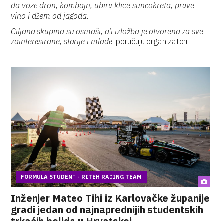
da voze dron, kombajn, ubiru klice suncokreta, prave
vino i džem od jagoda.
Ciljana skupina su osmaši, ali izložba je otvorena za sve
zainteresirane, starije i mlađe
, poručuju organizatori.
FORMULA STUDENT - RITEH RACING TEAM
Inženjer Mateo Tihi iz Karlovačke županije
gradi jedan od najnaprednijih studentskih
trkaćih bolida u Hrvatskoj