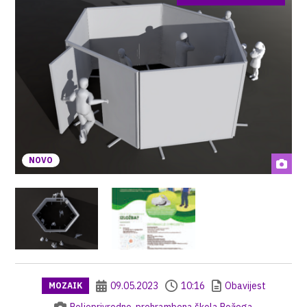
NOVO
09.05.2023
10:16
Obavijest
MOZAIK