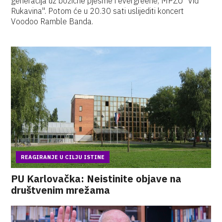
generacija uz božićne pjesme i evergreene, MPZU "Vid
Rukavina". Potom će u 20.30 sati uslijediti koncert
Voodoo Ramble Banda.
REAGIRANJE U CILJU ISTINE
PU Karlovačka: Neistinite objave na
društvenim mrežama