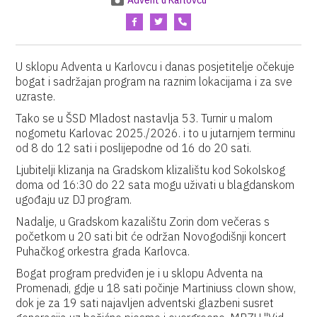
Advent u Karlovcu
U sklopu Adventa u Karlovcu i danas posjetitelje očekuje
bogat i sadržajan program na raznim lokacijama i za sve
uzraste.
Tako se u ŠSD Mladost nastavlja 53. Turnir u malom
nogometu Karlovac 2025./2026. i to u jutarnjem terminu
od 8 do 12 sati i poslijepodne od 16 do 20 sati.
Ljubitelji klizanja na Gradskom klizalištu kod Sokolskog
doma od 16:30 do 22 sata mogu uživati u blagdanskom
ugođaju uz DJ program.
Nadalje, u Gradskom kazalištu Zorin dom večeras s
početkom u 20 sati bit će održan Novogodišnji koncert
Puhačkog orkestra grada Karlovca.
Bogat program predviđen je i u sklopu Adventa na
Promenadi, gdje u 18 sati počinje Martiniuss clown show,
dok je za 19 sati najavljen adventski glazbeni susret