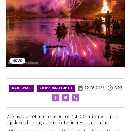
NOVO
22.06.2026
8:23
KARLOVAC
ZVJEZDANO LJETO
Za sav promet u oba smjera od 14.00 sati zatvaraju se
sljedeće ulice u gradskim četvrtima Banija i Gaza: