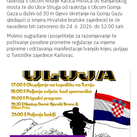
raskrižja s Ulicom Andrije Kačića Miošića do Banijanskog
mosta te dio Ulice Struga od raskrižja s Ulicom Gornja
Gaza u dužini od 30 m (lijevo skretanje na Gornju Gazu
qledajući iz smjera Hrvatske bratske zajednice) te će
navedeno biti zatvoreno do 24. 6. 2026. do 12.00 sati.
Molimo sugrađane i posjetitelje za razumijevanje te
poštivanje posebne prometne regulacije za vrijeme
pripreme i održavanja manifestacije lvanjski krijes, javljaju
iz Turističke zajednice Karlovac.