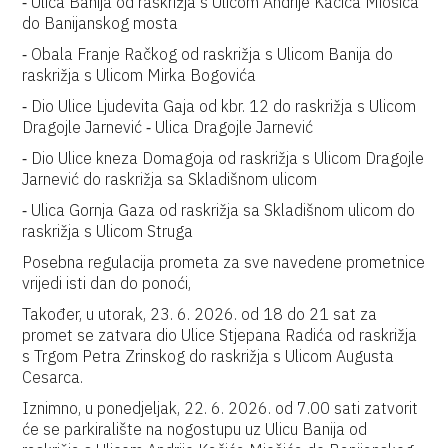
⁃ Ulica Banija od raskrižja s Ulicom Andrije Kačića Miošića
do Banijanskog mosta
⁃ Obala Franje Račkog od raskrižja s Ulicom Banija do
raskrižja s Ulicom Mirka Bogovića
⁃ Dio Ulice Ljudevita Gaja od kbr. 12 do raskrižja s Ulicom
Dragojle Jarnević ⁃ Ulica Dragojle Jarnević
⁃ Dio Ulice kneza Domagoja od raskrižja s Ulicom Dragojle
Jarnević do raskrižja sa Skladišnom ulicom
⁃ Ulica Gornja Gaza od raskrižja sa Skladišnom ulicom do
raskrižja s Ulicom Struga
Posebna regulacija prometa za sve navedene prometnice
vrijedi isti dan do ponoći,
Također, u utorak, 23. 6. 2026. od 18 do 21 sat za
promet se zatvara dio Ulice Stjepana Radića od raskrižja
s Trgom Petra Zrinskog do raskrižja s Ulicom Augusta
Cesarca.
Iznimno, u ponedjeljak, 22. 6. 2026. od 7.00 sati zatvorit
će se parkiralište na nogostupu uz Ulicu Banija od