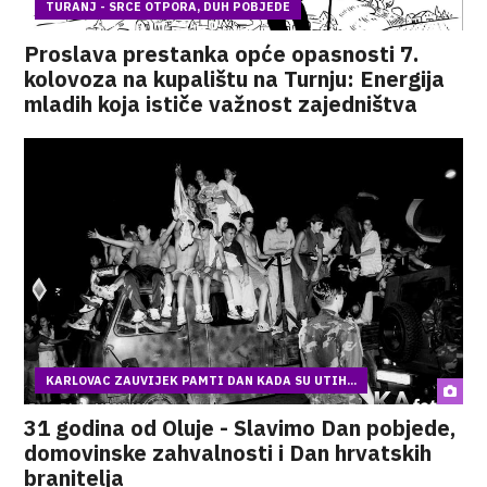
TURANJ - SRCE OTPORA, DUH POBJEDE
Proslava prestanka opće opasnosti 7.
kolovoza na kupalištu na Turnju: Energija
mladih koja ističe važnost zajedništva
KARLOVAC ZAUVIJEK PAMTI DAN KADA SU UTIH...
31 godina od Oluje - Slavimo Dan pobjede,
domovinske zahvalnosti i Dan hrvatskih
branitelja