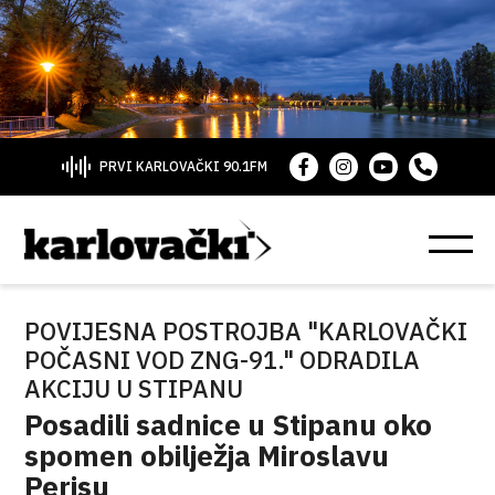
PRVI KARLOVAČKI 90.1FM
POVIJESNA POSTROJBA "KARLOVAČKI
POČASNI VOD ZNG-91." ODRADILA
AKCIJU U STIPANU
Posadili sadnice u Stipanu oko
spomen obilježja Miroslavu
Perisu