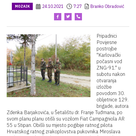
24.10.2021
7:27
Branko Obradović
MOZAIK
Pripadnici
Povijesne
postrojbe
"Karlovački
počasni vod
ZNG-91." u
subotu nakon
otvaranja
izložbe
povodom 30.
obljetnice 129.
brigade, autora
Zdenka Barjakovića, u Šetalištu dr. Franje Tuđmana, po
svom planu planu otišli su vozilom Fiat Campagniola AR
55 u Stipan. Obišli su mjesto pogibije ratnog pilota
Hrvatskog ratnog zrakoplovstva pukovnika Miroslava